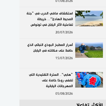
01/08/2026
لايف ستايل
استكشاف ماضي الحرب في ”جنة
طوكيو
المحيط الهادئ“... خريطة
تفاعلية لآثار اليابان في تونواس
إعلان
20/07/2026
أسرار المطبخ البوذي النباتي الذي
حافظ على مكانته في اليابان
15/07/2026
”هابي“.. السترة التقليدية التي
تضفي روحًا خاصة على
المهرجانات اليابانية
05/08/2026
الأكثر تفاعلا