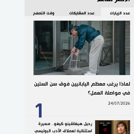
عدد الزيارات
عدد المشاركات
وقت التصفح
لماذا يرغب معظم اليابانيين فوق سن الستين
في مواصلة العمل؟
1
24/07/2026
رحيل هيغاشينو كيغو.. مسيرة
استثنائية لعملاق الأدب البوليسي