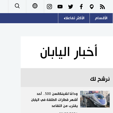
الأقسام
الأكثر تفاعلا
日本語
صور
اللغة اليابانية
English
أشخاص
موسوعة اليابان
简体字
أخبار اليابان
تجارب وآراء
هو وهي
繁體字
سياسة
المطبخ الياباني
Français
نرشح لك
اقتصاد
Español
مجتمع
وداعًا لشينكانسن 500.. أحد
Русский
أشهر قطارات الطلقة في اليابان
يقترب من التقاعد
ثقافة