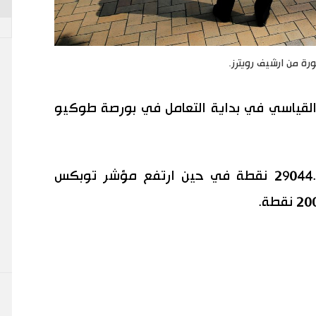
 من ارشيف رويترز.
القياسي في بداية التعامل في بورصة طوكيو
وصعد نيكي 0.95 في المئة إلى 29044.47 نقطة في حين ارتفع مؤشر توبكس