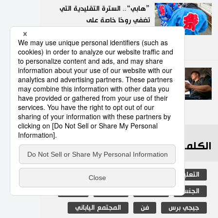
”هابي“.. السترة التقليدية التي
تضفي روحًا خاصة على
المهرجانات اليابانية
9
05/08/2026
عدد قياسي لحوادث المرور
الناجمة عن استخدام الهواتف
الذكية في اليابان
10
10/07/2026
الكلمات الأكثر بحثا
التعليم الياباني
ثقافة
مجتمع
الجنس
طوكيو
الفتيات
اليابان
جيجي برس
فن
المجتمع الياباني