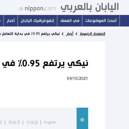
أحدث الموضوعات
في العمق
إنفوغرافيك اليابان
أخبار
س
الصفحة الرئيسية
أخبار
نيكي يرتفع 0.95% في بداية التعامل بطوكيو
نيكي يرتفع 0.95% في بداية التعامل بطوكيو
04/10/2021
字
简体字
日本語
English