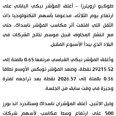
طوكيو (رويترز) - أغلق المؤشر نيكي الياباني على
اقتصاد
المطبخ الياباني
ارتفاع يوم الثلاثاء، مدعوما بأسهم التكنولوجيا ذات
الثقل التي اقتفت أثر مكاسب المؤشر ناسداك، حتى
مجتمع
مع انتشار المخاوف قبيل موسم نتائج الشركات في
ثقافة
البلاد الذي يبدأ الأسبوع المقبل.
لايف ستايل
وأغلق المؤشر نيكي القياسي مرتفعا 0.65 بالمئة إلى
29215.52 نقطة، وصعد المؤشر توبكس الأوسع نطاقا
طوكيو
0.36 بالمئة إلى 2026.57 نقطة بعد تراجعه لفترة
إعلان
وجيزة في وقت سابق من الجلسة.
وليل الاثنين، أغلق المؤشران ناسداك وستاندرد اند بورز
500 على ارتفاع وسط مكاسب لأسهم شركات