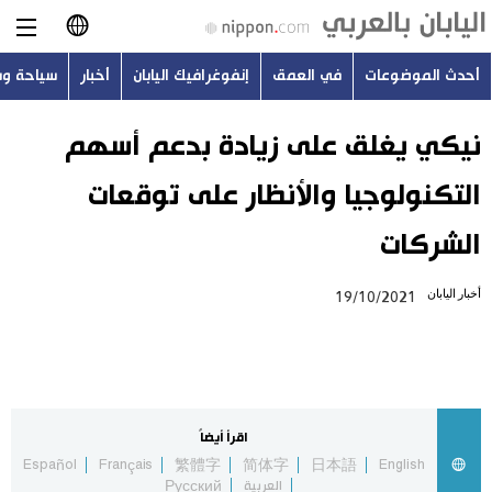
أحدث الموضوعات
في العمق
إنفوغرافيك اليابان
أخبار
سياحة و
日本語
English
نيكي يغلق على زيادة بدعم أسهم
التكنولوجيا والأنظار على توقعات
简体字
أحدث الموضوعات
الشركات
繁體字
في العمق
أخبار اليابان
19/10/2021
Français
إنفوغرافيك اليابان
Español
أخبار
Русский
اقرأ أيضاً
سياحة وسفر
Español
Français
繁體字
简体字
日本語
English
العربية
Русский