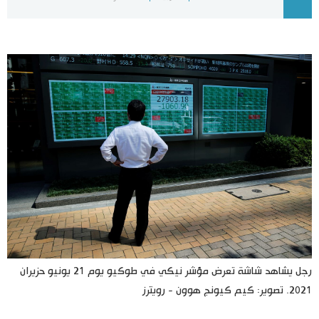
اليابان في فيديو
مانغا وأنيمي
علوم وتكنولوجيا
الأقسام
صور
الأكثر تفاعلا
أشخاص
اللغة اليابانية
تواصل معنا
تجارب وآراء
موسوعة اليابان
رجل يشاهد شاشة تعرض مؤشر نيكي في طوكيو يوم 21 يونيو حزيران
2021. تصوير: كيم كيونج هوون - رويترز
سياسة
هو وهي