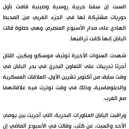
السبت إن سفنا حربية روسية وصينية قامت بأول
اقتصاد
المطبخ الياباني
دوريات مشتركة لها في الجزء الغربي من المحيط
الهادي على مدار الأسبوع المنصرم، وهي خطوة قالت
مجتمع
اليابان إنها كانت تراقبها.
ثقافة
شهدت السنوات الأخيرة توثيق موسكو وبكين، اللتان
لايف ستايل
أجرتا تدريبات على التعاون البحري في بحر اليابان في
وقت سابق من أكتوبر تشرين الأول، العلاقات العسكرية
طوكيو
والدبلوماسية، وذلك في وقت توترت فيه علاقاتهما
إعلان
مع الغرب.
وراقبت اليابان المناورات البحرية، التي أجريت بين يومي
الأحد والسبت، عن كثب، وقالت في الأسبوع الماضي إن