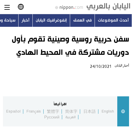
أحدث الموضوعات
في العمق
إنفوغرافيك اليابان
أخبار
سياحة و
日本語
English
سفن حربية روسية وصينية تقوم بأول
دوريات مشتركة في المحيط الهادي
简体字
أحدث الموضوعات
أخبار اليابان
24/10/2021
繁體字
في العمق
Français
إنفوغرافيك اليابان
Español
اقرأ أيضاً
أخبار
Español
Français
繁體字
简体字
日本語
English
Русский
العربية
Русский
سياحة وسفر