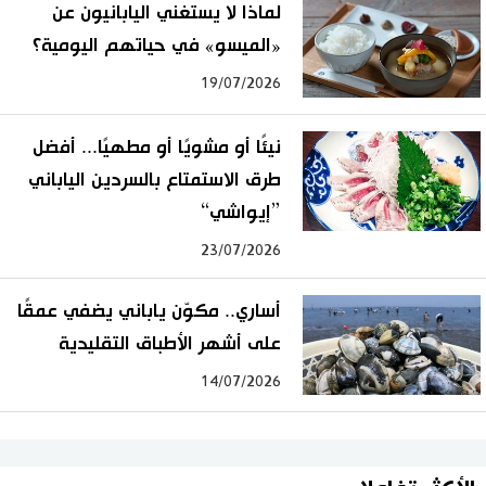
لماذا لا يستغني اليابانيون عن
«الميسو» في حياتهم اليومية؟
19/07/2026
نيئًا أو مشويًا أو مطهيًا... أفضل
طرق الاستمتاع بالسردين الياباني
”إيواشي“
23/07/2026
أساري.. مكوّن ياباني يضفي عمقًا
على أشهر الأطباق التقليدية
14/07/2026