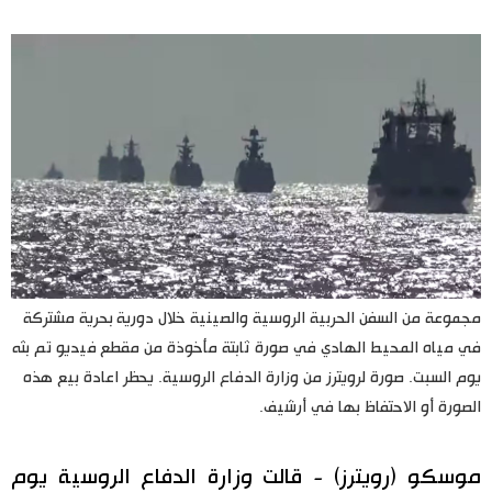
اليابان في فيديو
مانغا وأنيمي
علوم وتكنولوجيا
الأقسام
صور
الأكثر تفاعلا
مجموعة من السفن الحربية الروسية والصينية خلال دورية بحرية مشتركة
أشخاص
في مياه المحيط الهادي في صورة ثابتة مأخوذة من مقطع فيديو تم بثه
اللغة اليابانية
تواصل معنا
يوم السبت. صورة لرويترز من وزارة الدفاع الروسية. يحظر اعادة بيع هذه
الصورة أو الاحتفاظ بها في أرشيف.
تجارب وآراء
موسوعة اليابان
سياسة
موسكو (رويترز) - قالت وزارة الدفاع الروسية يوم
هو وهي