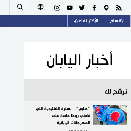
الأقسام
الأكثر تفاعلا
日本語
صور
اللغة اليابانية
English
أشخاص
موسوعة اليابان
简体字
أخبار اليابان
تجارب وآراء
هو وهي
繁體字
سياسة
المطبخ الياباني
Français
نرشح لك
اقتصاد
Español
مجتمع
”هابي“.. السترة التقليدية التي
Русский
تضفي روحًا خاصة على
المهرجانات اليابانية
ثقافة