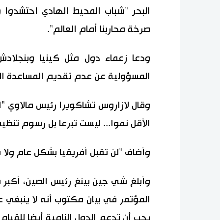
البحر "شباب المحيط الهادي احتشدوا و
صرخة محاربنا أمام العالم".
ودعا زعماء دول مثل كينيا وبنجلادش
المسؤولية عن عدم تقديم المساعدة الما
وقال لازاروس تشاكويرا رئيس مالاوي "ا
الأقل نموا... ليست تبرعا بل رسوم تنظيف
وأضاف "لن تقبل أفريقيا بشكل عام ولا ما
وأبلغ شي جين بينغ رئيس الصين، أكبر مص
المؤتمر في بيان مكتوب أنه لا ينبغي 
يجب أن تدعم الدول النامية أيضا للقيام