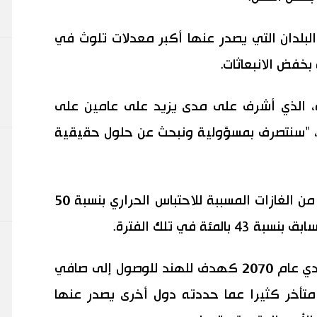
لبلدان التي يصدر عنها أكبر معدلات تلوث في
بخفض الانبعاثات.
ارو، الذي أشرف على مدى يزيد على عامين على
رة، "سنتصرف بمسؤولية ونبحث عن حلول حقيقية
وقالت البرازيل إنها ستخفض انبعاثاتها من الغازات المسببة للاحتباس الحراري بنسبة 50
وحدد رئيس الوزراء الهندي ناريندرا مودي عام 2070 كهدف للهند للوصول إلى صافي
متأخر كثيرا عما حددته دول أخرى يصدر عنها