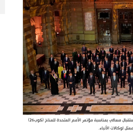
قادة العالم يقفون لالتقاط صورة جماعية خلال حفل استقبال مسائي بمناسبة مؤتمر الأمم المتحدة للمناخ (كوب26)
ثل لوكالات الأنباء.