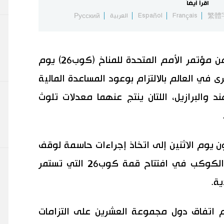
اقرأ أيضاً
繁體
Français
Español
العربية
Русский
جلاسجو (رويترز) - شهد اليوم الأول من مؤتمر الأمم المتحدة للمناخ (كوب26) يوم
 في العالم بالالتزام بوعود المساعدة المالية
د والبرازيل، اللتان ينتج عنهما معدلات تلوث
ون يوم الاثنين إلى اتخاذ إجراءات حاسمة لوقف
الاحتباس الحراري الذي يهدد مستقبل الكوكب في افتتاح قمة كوب26 التي تستمر
ة.
اتفاق دول مجموعة العشرين على التزامات