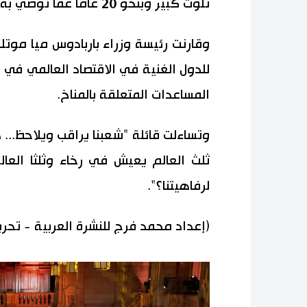
تلوث كبير وبنحو 20 عاما عما توصي به الأمم المتحدة عالميا.
وقارنت رئيسة وزراء باربادوس ميا موتل
للدول الغنية في الاقتصاد العالمي في 
المساعدات المتعلقة بالمناخ.
وتساءلت قائلة "شعبنا يراقب ويلاحظ...
ثلث العالم يعيش في رخاء وثلثا العا
لرفاهيتنا؟".
(إعداد محمد فرج للنشرة العربية - تحر