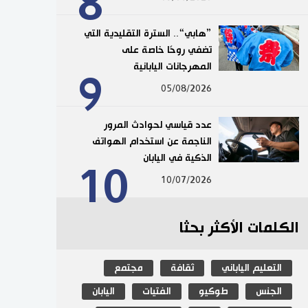
8
”هابي“.. السترة التقليدية التي
تضفي روحًا خاصة على
المهرجانات اليابانية
9
05/08/2026
عدد قياسي لحوادث المرور
الناجمة عن استخدام الهواتف
الذكية في اليابان
10
10/07/2026
الكلمات الأكثر بحثا
التعليم الياباني
ثقافة
مجتمع
الجنس
طوكيو
الفتيات
اليابان