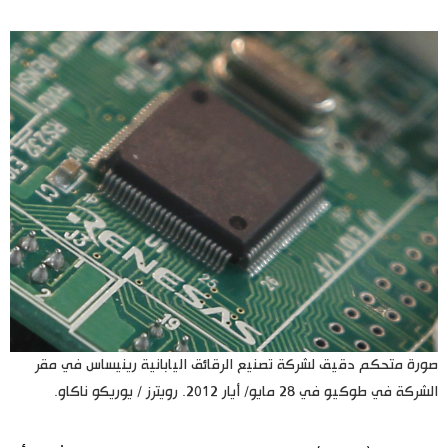
اليابان في فيديو
مانغا وأنيمي
علوم وتكنولوجيا
الأقسام
صور
الأكثر تفاعلا
أشخاص
اللغة اليابانية
تواصل معنا
صورة متحكم دقيق لشركة تصنيع الرقائق اليابانية رينيساس في مقر
تجارب وآراء
موسوعة اليابان
الشركة في طوكيو في 28 مايو/ أيار 2012. رويترز / يوريكو ناكاو.
سياسة
هو وهي