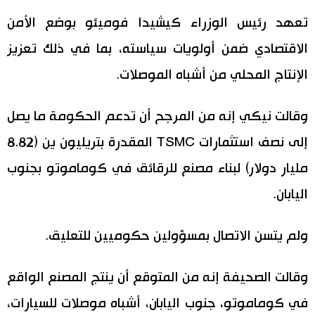
تعهد رئيس الوزراء كيشيدا فوميئو بوضع الأمن
الاقتصادي ضمن أولويات سياسته، بما في ذلك تعزيز
الإنتاج المحلي من أشباه الموصلات.
وقالت نيكي إنه من المرجح أن تدعم الحكومة ما يصل
إلى نصف استثمارات TSMC المقدرة بتريليون ين (8.82
مليار دولار) لبناء مصنع للرقائق في كوماموتو بجنوب
اليابان.
ولم يتسن الاتصال بمسؤولين حكوميين للتعليق.
وقالت الصحيفة إنه من المتوقع أن ينتج المصنع الواقع
في كوماموتو، جنوب اليابان، أشباه موصلات للسيارات،