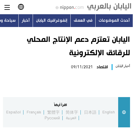
أحدث الموضوعات
في العمق
إنفوغرافيك اليابان
أخبار
سياحة و
日本語
English
اليابان تعتزم دعم الإنتاج المحلي
للرقائق الإلكترونية
简体字
أحدث الموضوعات
أخبار اليابان
اقتصاد
09/11/2021
繁體字
في العمق
Français
إنفوغرافيك اليابان
Español
اقرأ أيضاً
أخبار
Español
Français
繁體字
简体字
日本語
English
Русский
العربية
Русский
سياحة وسفر