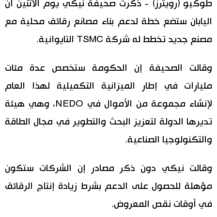
طوكيو (رويترز) - ذكرت صحيفة نيكي يوم الاثنين أن
اقتصاد
المطبخ الياباني
اليابان ستضع خطة لدعم بناء مصانع رقائق محلية مع
مصنع جديد تخطط له شركة TSMC التايوانية.
مجتمع
وقالت الصحيفة إن الحكومة ستخصص عدة مئات
ثقافة
مليارات في إطار الميزانية التكميلية لهذا العام
لايف ستايل
لإنشاء مجموعة من الأموال في NEDO، وهي هيئة
تديرها الدولة لتعزيز البحث والتطوير في مجال الطاقة
طوكيو
والتكنولوجيا الصناعية.
إعلان
وقالت نيكي دون ذكر مصادر إن الشركات ستكون
مؤهلة للحصول على الدعم بشرط زيادة إنتاج الرقائق
في أوقات نقص المعروض.