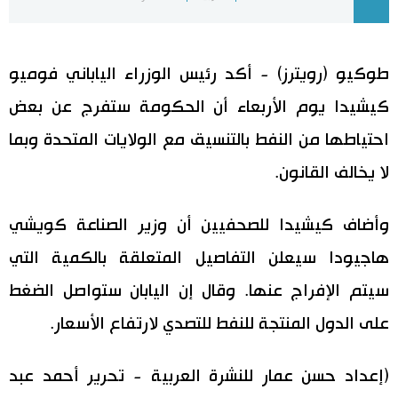
اليابان في فيديو
طوكيو (رويترز) - أكد رئيس الوزراء الياباني فوميو
مانغا وأنيمي
كيشيدا يوم الأربعاء أن الحكومة ستفرج عن بعض
علوم وتكنولوجيا
احتياطها من النفط بالتنسيق مع الولايات المتحدة وبما
لا يخالف القانون.
الأقسام
وأضاف كيشيدا للصحفيين أن وزير الصناعة كويشي
صور
الأكثر تفاعلا
هاجيودا سيعلن التفاصيل المتعلقة بالكمية التي
أشخاص
اللغة اليابانية
تواصل معنا
سيتم الإفراج عنها. وقال إن اليابان ستواصل الضغط
على الدول المنتجة للنفط للتصدي لارتفاع الأسعار.
تجارب وآراء
موسوعة اليابان
(إعداد حسن عمار للنشرة العربية‭ ‬-‭ ‬تحرير أحمد عبد
سياسة
هو وهي