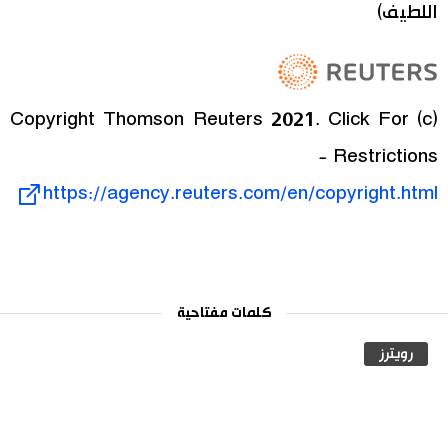
اللطيف)
اقتصاد
المطبخ الياباني
مجتمع
(c) Copyright Thomson Reuters 2021. Click For
ثقافة
Restrictions -
https://agency.reuters.com/en/copyright.html
لايف ستايل
طوكيو
كلمات مفتاحية
إعلان
رويترز