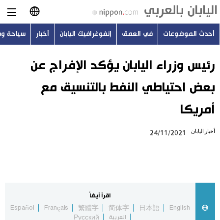
أحدث الموضوعات
في العمق
إنفوغرافيك اليابان
أخبار
سياحة و
日本語
English
رئيس وزراء اليابان يؤكد الإفراج عن
بعض احتياطي النفط بالتنسيق مع
简体字
أحدث الموضوعات
أمريكا
繁體字
في العمق
أخبار اليابان
24/11/2021
Français
إنفوغرافيك اليابان
Español
أخبار
Русский
اقرأ أيضاً
سياحة وسفر
Español
Français
繁體字
简体字
日本語
English
العربية
Русский