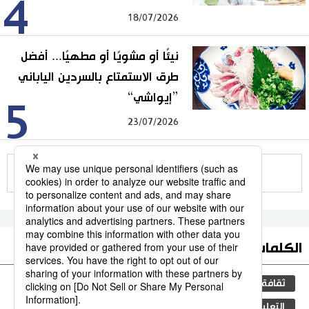
4
18/07/2026
نيئًا أو مشويًا أو مطهيًا... أفضل
طرق الاستمتاع بالسردين الياباني
”إيواشي“
5
23/07/2026
للمزيد
الكلمات الأكثر بحثا
ثقافة
جيجي برس
اليابان
سياسة
مجتمع
التعليم الياباني
المجتمع الياباني
فن