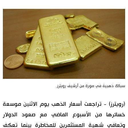
اليابان في فيديو
مانغا وأنيمي
علوم وتكنولوجيا
الأقسام
صور
الأكثر تفاعلا
سبائك ذهبية في صورة من أرشيف رويترز.
أشخاص
اللغة اليابانية
تواصل معنا
(رويترز) - تراجعت أسعار الذهب يوم الاثنين موسعة
تجارب وآراء
موسوعة اليابان
خسائرها من الأسبوع الماضي مع صعود الدولار
سياسة
هو وهي
وتعافي شهية المستثمرين للمخاطرة بينما تعكف