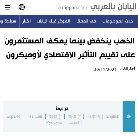
أحدث الموضوعات
في العمق
إنفوغرافيك اليابان
أخبار
سياحة و
日本語
English
الذهب ينخفض بينما يعكف المستثمرون
على تقييم التأثير الاقتصادي لأوميكرون
简体字
أحدث الموضوعات
أخبار اليابان
30/11/2021
繁體字
في العمق
Français
إنفوغرافيك اليابان
Español
اقرأ أيضاً
أخبار
Español
Français
繁體字
简体字
日本語
English
Русский
العربية
Русский
سياحة وسفر