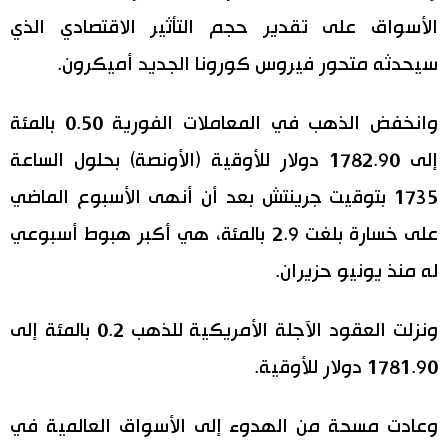
الأسواق على تقدير حجم التأثير الاقتصادي الذي
اقتصاد
المطبخ الياباني
سيحدثه متحور فيروس كورونا الجديد أميكرون.
مجتمع
وانخفض الذهب في المعاملات الفورية 0.50 بالمئة
ثقافة
إلى 1782.90 دولار للأوقية (الأونصة) بحلول الساعة
1735 بتوقيت جرينتش بعد أن أنهى الأسبوع الماضي
لايف ستايل
على خسارة بلغت 2.9 بالمئة، هي أكبر هبوط أسبوعي
طوكيو
له منذ يونيو حزيران.
إعلان
ونزلت العقود الآجلة الأمريكية للذهب 0.2 بالمئة إلى
1781.90 دولار للأوقية.
وعادت مسحة من الهدوء إلى الأسواق العالمية في