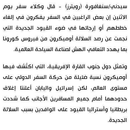
سيدني/سنغافورة (رويترز) - قال وكلاء سفر يوم
اقتصاد
المطبخ الياباني
الاثنين إن بعض الراغبين في السفر يفكرون في إلغاء
خططهم أو إرجائها في ضوء القيود الجديدة التي
مجتمع
نجمت عن رصد السلالة أوميكرون من فيروس كورونا
ثقافة
بما يهدد التعافي الهش لصناعة السياحة العالمية.
لايف ستايل
وتمثل دول جنوب القارة الإفريقية، التي اكتُشف فيها
أوميكرون نسبة ضئيلة من حركة السفر الدولي على
طوكيو
مستوى العالم، لكن إسرائيل واليابان أعلنتا إغلاق
إعلان
حدودهما أمام جميع المسافرين الأجانب كما شددت
بريطانيا وأستراليا القيود على الوافدين بسبب السلالة
الجديدة.