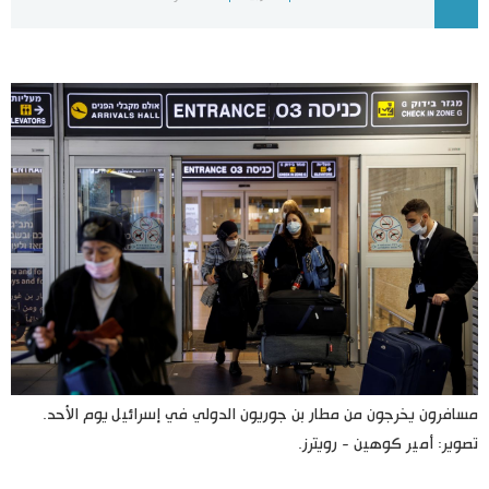
اليابان في فيديو
مانغا وأنيمي
علوم وتكنولوجيا
الأقسام
صور
الأكثر تفاعلا
أشخاص
اللغة اليابانية
تواصل معنا
تجارب وآراء
موسوعة اليابان
مسافرون يخرجون من مطار بن جوريون الدولي في إسرائيل يوم الأحد.
تصوير: أمير كوهين - رويترز.
سياسة
هو وهي