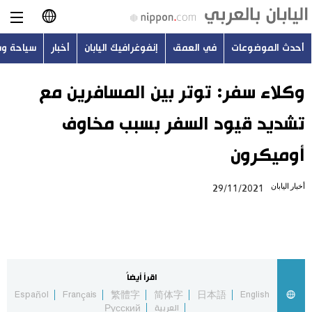
أحدث الموضوعات
في العمق
إنفوغرافيك اليابان
أخبار
سياحة و
日本語
English
وكلاء سفر: توتر بين المسافرين مع
تشديد قيود السفر بسبب مخاوف
简体字
أحدث الموضوعات
أوميكرون
繁體字
في العمق
أخبار اليابان
29/11/2021
Français
إنفوغرافيك اليابان
Español
أخبار
Русский
اقرأ أيضاً
سياحة وسفر
Español
Français
繁體字
简体字
日本語
English
العربية
Русский