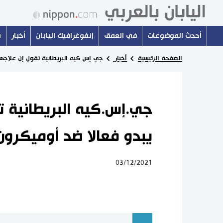
أحدث الموضوعات
في العمق
إنفوغرافيك اليابان
أخبار
س
الصفحة الرئيسية
أخبار
جي.إس.كيه البريطانية تقول إن علاجها لكوفيد-19 يبدو فعا
يبدو فعالا ضد أوميكرون
03/12/2021