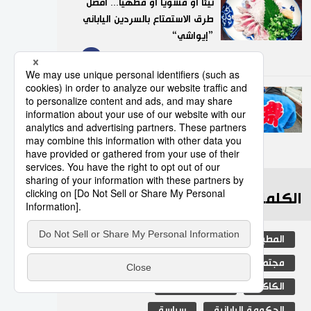
نيئًا أو مشويًا أو مطهيًا... أفضل
طرق الاستمتاع بالسردين الياباني
”إيواشي“
9
23/07/2026
”هابي“.. السترة التقليدية التي
تضفي روحًا خاصة على
المهرجانات اليابانية
10
05/08/2026
الكلمات الأكثر بحثا
المطبخ الياباني
ثقافة
اليابان
مجتمع
جيجي برس
المجتمع الياباني
الكاكي
التعليم الياباني
الحكومة اليابانية
سياسة