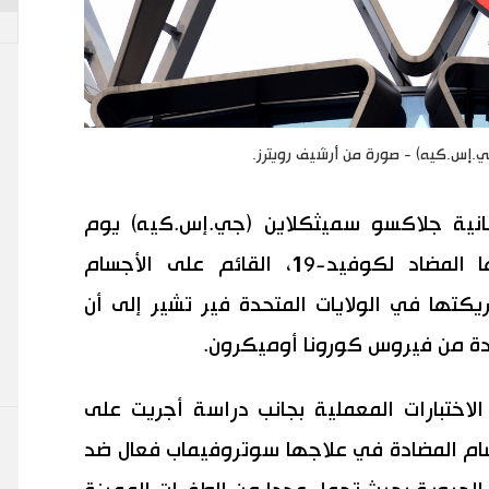
ي.إس.كيه) - صورة من أرشيف رويترز.
يطانية جلاكسو سميثكلاين (جي.إس.كيه) يوم
الخميس إن تحليلات معملية لعلاجها المضاد لكوفيد-19، القائم على الأجسام
يكتها في الولايات المتحدة فير تشير إلى أن
يدة من فيروس كورونا أوميكرون.
الاختبارات المعملية بجانب دراسة أجريت على
سام المضادة في علاجها سوتروفيماب فعال ضد