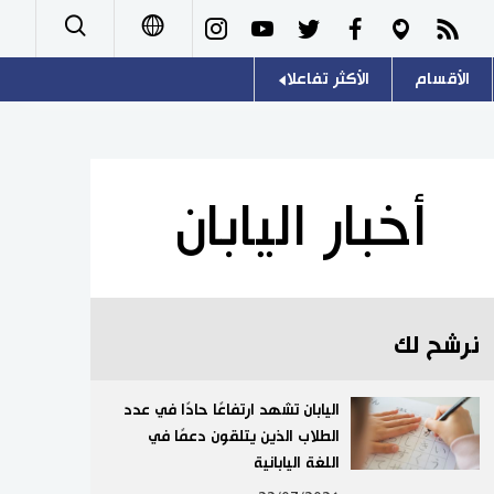
الأقسام
الأكثر تفاعلا
日本語
صور
اللغة اليابانية
English
أشخاص
موسوعة اليابان
简体字
أخبار اليابان
تجارب وآراء
هو وهي
繁體字
سياسة
المطبخ الياباني
Français
نرشح لك
اقتصاد
Español
مجتمع
اليابان تشهد ارتفاعًا حادًا في عدد
Русский
الطلاب الذين يتلقون دعمًا في
اللغة اليابانية
ثقافة