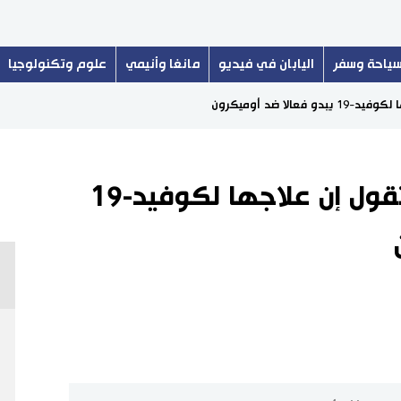
ياحة وسفر
اليابان في فيديو
مانغا وأنيمي
علوم وتكنولوجيا
لا ضد أوميكرون
جي.إس.كيه البريطانية تقول إن علاجها لكوفيد-19