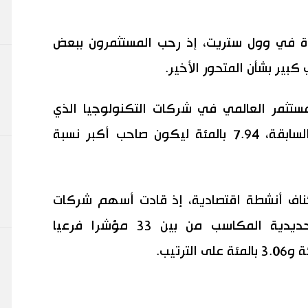
يادة في وول ستريت، إذ رحب المستثمرون ببعض
بير بشأن المتحور الأخير.
ثمر العالمي في شركات التكنولوجيا الذي
تسبب في تراجع نيكي في الجلسة السابقة، 7.94 بالمئة ليكون صاحب أكبر نسبة
ناف أنشطة اقتصادية، إذ قادت أسهم شركات
الطيران ومشغلي خدمات السكك الحديدية المكاسب من بين 33 مؤشرا فرعيا