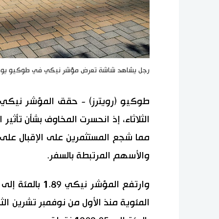
رجل يشاهد شاشة تعرض مؤشر نيكي في طوكيو يوم 21 يونيو حزيران 2021. تصوير: كيم كيونج هوون - روي
طوكيو (رويترز) - حقق المؤشر نيكي 
الثلاثاء، إذ انحسرت المخاوف بشأن تأثي
مما شجع المستثمرين على الإقبال ع
والأسهم المرتبطة بالسفر.