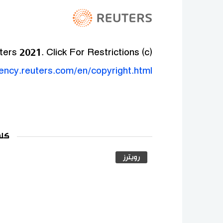
(c) Copyright Thomson Reuters 2021. Click For Restrictions -
gency.reuters.com/en/copyright.html
كلم
رويترز