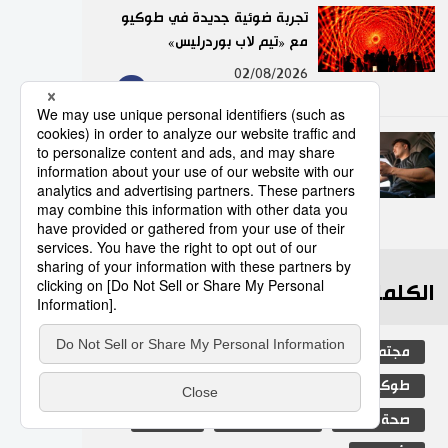
تجربة ضوئية جديدة في طوكيو
مع «تيم لاب بوردرليس»
9
02/08/2026
عدد قياسي لحوادث المرور
الناجمة عن استخدام الهواتف
الذكية في اليابان
10
10/07/2026
الكلمات الأكثر بحثا
مجتمع
التعليم الياباني
الجنس
طوكيو
الفتيات
ثقافة
صحة وطب
اللغة اليابانية
التعليم