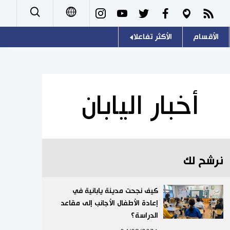
الأقسام
الأكثر تفاعلا
日本語
صور
اللغة اليابانية
English
أشخاص
موسوعة اليابان
简体字
أخبار اليابان
تجارب وآراء
هو وهي
繁體字
سياسة
المطبخ الياباني
Français
نرشح لك
اقتصاد
Español
مجتمع
كيف نجحت مدينة يابانية في
Русский
إعادة الأطفال الأجانب إلى مقاعد
الدراسة؟
ثقافة