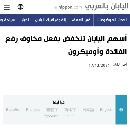
أحدث الموضوعات
في العمق
إنفوغرافيك اليابان
أخبار
سياحة و
日本語
English
أسهم اليابان تنخفض بفعل مخاوف رفع
الفائدة وأوميكرون
简体字
أحدث الموضوعات
أخبار اليابان
17/12/2021
繁體字
في العمق
Français
إنفوغرافيك اليابان
Español
اقرأ أيضاً
أخبار
Español
Français
繁體字
简体字
日本語
English
Русский
العربية
Русский
سياحة وسفر