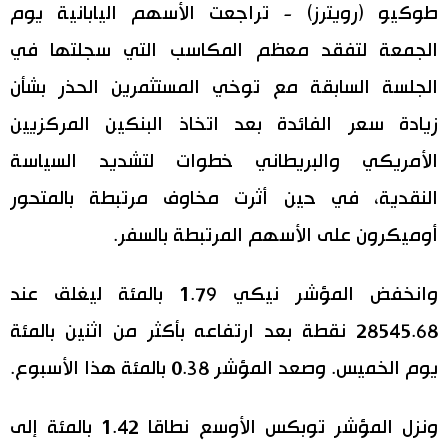
طوكيو (رويترز) - تراجعت الأسهم اليابانية يوم
اقتصاد
المطبخ الياباني
الجمعة لتفقد معظم المكاسب التي سجلتها في
الجلسة السابقة مع توخي المستثمرين الحذر بشأن
مجتمع
زيادة سعر الفائدة بعد اتخاذ البنكين المركزيين
ثقافة
الأمريكي والبريطاني خطوات لتشديد السياسة
النقدية، في حين أثرت مخاوف مرتبطة بالمتحور
لايف ستايل
أوميكرون على الأسهم المرتبطة بالسفر.
طوكيو
وانخفض المؤشر نيكي 1.79 بالمئة ليغلق عند
إعلان
28545.68 نقطة بعد ارتفاعه بأكثر من اثنين بالمئة
يوم الخميس. وصعد المؤشر 0.38 بالمئة هذا الأسبوع.
ونزل المؤشر توبكس الأوسع نطاقا 1.42 بالمئة إلى