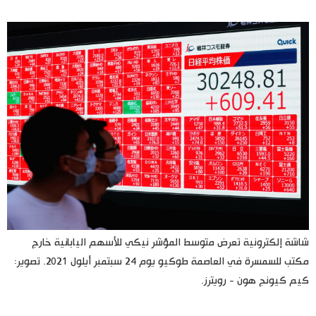
اليابان في فيديو
مانغا وأنيمي
علوم وتكنولوجيا
الأقسام
صور
الأكثر تفاعلا
أشخاص
اللغة اليابانية
تواصل معنا
شاشة إلكترونية تعرض متوسط المؤشر نيكي للأسهم اليابانية خارج
مكتب للسمسرة في العاصمة طوكيو يوم 24 سبتمبر أيلول 2021. تصوير:
تجارب وآراء
موسوعة اليابان
كيم كيونج هون - رويترز.
سياسة
هو وهي