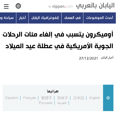
أحدث الموضوعات
في العمق
إنفوغرافيك اليابان
أخبار
سياحة و
日本語
English
أوميكرون يتسبب في إلغاء مئات الرحلات
الجوية الأمريكية في عطلة عيد الميلاد
简体字
أحدث الموضوعات
أخبار اليابان
27/12/2021
繁體字
في العمق
Français
إنفوغرافيك اليابان
Español
اقرأ أيضاً
أخبار
Español
Français
繁體字
简体字
日本語
English
Русский
العربية
Русский
سياحة وسفر