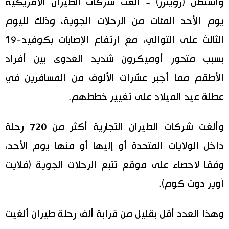
واشنطن (رويترز) - ألغت شركات الطيران الأمريكية
يوم الأحد المئات من الرحلات الجوية، وذلك لليوم
اقتصاد
المطبخ الياباني
الثالث على التوالي، مع ارتفاع الإصابات بكوفيد-19
مجتمع
بسبب متحور أوميكرون شديد العدوى بين أفراد
الأطقم مما أجبر عشرات الألوف من المسافرين في
ثقافة
عطلة عيد الميلاد على تغيير خططهم.
لايف ستايل
وألغت شركات الطيران التجارية أكثر من 720 رحلة
طوكيو
داخل الولايات المتحدة أو إليها أو منها يوم الأحد،
وفقا لإحصاء على موقع تتبع الرحلات الجوية (فلايت
إعلان
أوير دوت كوم).
وهذا العدد أقل بقليل من قرابة ألف رحلة طيران ألغيت