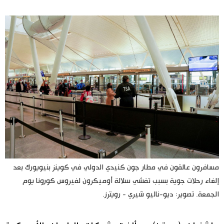
اليابان في فيديو
مانغا وأنيمي
علوم وتكنولوجيا
الأقسام
صور
الأكثر تفاعلا
أشخاص
اللغة اليابانية
تواصل معنا
مسافرون عالقون في مطار جون كنيدي الدولي في كوينز بنيويورك بعد
إلغاء رحلات جوية بسبب تفشي سلالة أوميكرون لفيروس كورونا يوم
تجارب وآراء
موسوعة اليابان
الجمعة. تصوير: ديو-ناليو شيري - رويترز.
سياسة
هو وهي