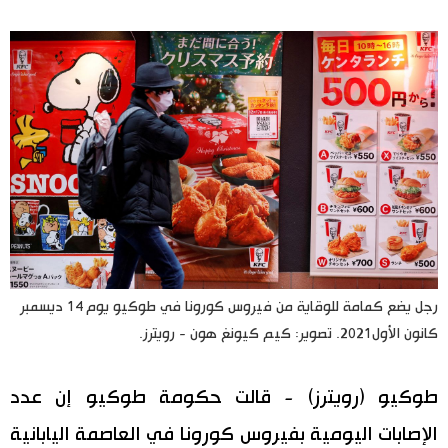
اليابان في فيديو
مانغا وأنيمي
علوم وتكنولوجيا
الأقسام
صور
الأكثر تفاعلا
رجل يضع كمامة للوقاية من فيروس كورونا في طوكيو يوم 14 ديسمبر
أشخاص
اللغة اليابانية
تواصل معنا
كانون الأول2021. تصوير: كيم كيونغ هون - رويترز.
تجارب وآراء
موسوعة اليابان
طوكيو (رويترز) - قالت حكومة طوكيو إن عدد
سياسة
هو وهي
الإصابات اليومية بفيروس كورونا في العاصمة اليابانية