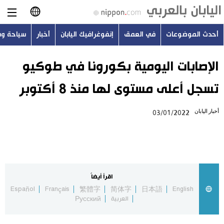
أحدث الموضوعات
في العمق
إنفوغرافيك اليابان
أخبار
سياحة و
日本語
English
الإصابات اليومية بكورونا في طوكيو
تسجل أعلى مستوى لها منذ 8 أكتوبر
简体字
أحدث الموضوعات
أخبار اليابان
03/01/2022
繁體字
في العمق
Français
إنفوغرافيك اليابان
Español
اقرأ أيضاً
أخبار
Español
Français
繁體字
简体字
日本語
English
Русский
العربية
Русский
سياحة وسفر