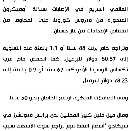
العالمي السريع في الإصابات بسلالة أوميكرون
اقتصاد
المطبخ الياباني
المتحورة من فيروس كورونا، على المخاوف من
مجتمع
انخفاض الإمدادات من قازاخستان.
ثقافة
وتراجع خام برنت 88 سنتا أو 1.1 بالمئة عند التسوية
إلى 80.87 دولار للبرميل. كما انخفض خام غرب
لايف ستايل
تكساس الوسيط الأمريكي 67 سنتا أو 0.9 بالمئة إلى
طوكيو
78.23 دولار للبرميل.
إعلان
وفي التعاملات المبكرة، ارتفع الخامان بنحو 50 سنتا.
وقال فيل فلين كبير المحللين لدى برايس فيوتشرز في
شيكاجو "أسعار النفط تتبع تراجع سوق الأسهم بسبب