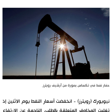
اليابان في فيديو
مانغا وأنيمي
علوم وتكنولوجيا
الأقسام
صور
الأكثر تفاعلا
أشخاص
اللغة اليابانية
تواصل معنا
حفار نفط في تكساس بصورة من أرشيف رويترز.
تجارب وآراء
موسوعة اليابان
نيويورك (رويترز) - انخفضت أسعار النفط يوم الاثنين إذ
سياسة
هو وهي
تغلبت المخاوف المتعلقة بالطلب، الناجمة عن الارتفاع