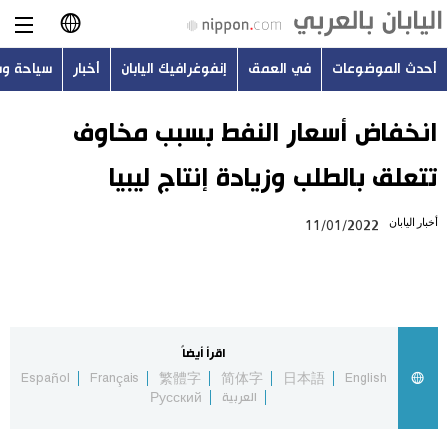
أحدث الموضوعات
في العمق
إنفوغرافيك اليابان
أخبار
سياحة و
日本語
English
انخفاض أسعار النفط بسبب مخاوف
تتعلق بالطلب وزيادة إنتاج ليبيا
简体字
أحدث الموضوعات
أخبار اليابان
11/01/2022
繁體字
في العمق
Français
إنفوغرافيك اليابان
Español
اقرأ أيضاً
أخبار
Español
Français
繁體字
简体字
日本語
English
Русский
العربية
Русский
سياحة وسفر