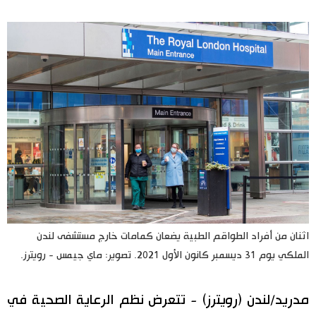
اليابان في فيديو
مانغا وأنيمي
علوم وتكنولوجيا
الأقسام
صور
الأكثر تفاعلا
أشخاص
اللغة اليابانية
تواصل معنا
اثنان من أفراد الطواقم الطبية يضعان كمامات خارج مستشفى لندن
الملكي يوم 31 ديسمبر كانون الأول 2021. تصوير: ماي جيمس - رويترز.
تجارب وآراء
موسوعة اليابان
مدريد/لندن (رويترز) - تتعرض نظم الرعاية الصحية في
سياسة
هو وهي