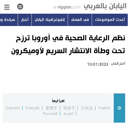
أحدث الموضوعات
في العمق
إنفوغرافيك اليابان
أخبار
سياحة و
日本語
English
نظم الرعاية الصحية في أوروبا ترزح
تحت وطأة الانتشار السريع لأوميكرون
简体字
أحدث الموضوعات
أخبار اليابان
10/01/2022
繁體字
في العمق
Français
إنفوغرافيك اليابان
Español
اقرأ أيضاً
أخبار
Español
Français
繁體字
简体字
日本語
English
Русский
العربية
Русский
سياحة وسفر