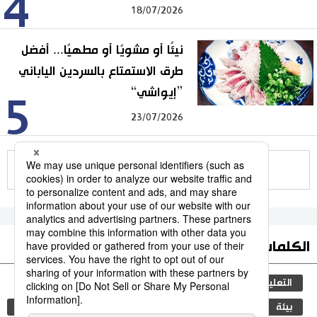
4
18/07/2026
نيئًا أو مشويًا أو مطهيًا... أفضل
طرق الاستمتاع بالسردين الياباني
”إيواشي“
5
23/07/2026
للمزيد
الكلمات الأكثر بحثا
التعليم الياباني
جيجي برس
ثقافة
مجتمع
بيئة
البيئة
التكنولوجيا
الحياة البرية
اليابان