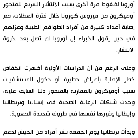
أوروبا لضغوط مرة أخرى بسبب الانتشار السريع للمتحور
اقتصاد
المطبخ الياباني
أوميكرون من فيروس كورونا خلال فترة العطلات، مع
إصابة أعداد كبيرة من أفراد الطواقم الطبية وعزلهم
مجتمع
في حين يقول الخبراء إن أوروبا لم تصل بعد لذروة
ثقافة
الانتشار.
لايف ستايل
وعلى الرغم من أن الدراسات الأولية أظهرت انخفاض
خطر الإصابة بأمراض خطيرة أو دخول المستشفيات
طوكيو
بسبب أوميكرون بالمقارنة بالمتحور دلتا السابق عليه،
إعلان
وجدت شبكات الرعاية الصحية في إسبانيا وبريطانيا
وإيطاليا وغيرها نفسها في ظروف شديدة الصعوبة.
وبدأت بريطانيا يوم الجمعة نشر أفراد من الجيش لدعم