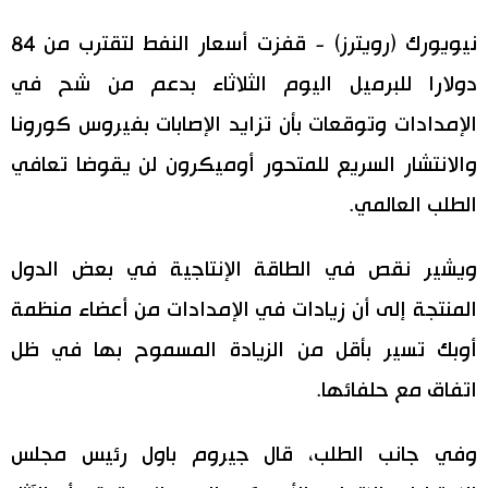
نيويورك (رويترز) - قفزت أسعار النفط لتقترب من 84
اقتصاد
المطبخ الياباني
دولارا للبرميل اليوم الثلاثاء بدعم من شح في
مجتمع
الإمدادات وتوقعات بأن تزايد الإصابات بفيروس كورونا
والانتشار السريع للمتحور أوميكرون لن يقوضا تعافي
ثقافة
الطلب العالمي.
لايف ستايل
ويشير نقص في الطاقة الإنتاجية في بعض الدول
طوكيو
المنتجة إلى أن زيادات في الإمدادات من أعضاء منظمة
أوبك تسير بأقل من الزيادة المسموح بها في ظل
إعلان
اتفاق مع حلفائها.
وفي جانب الطلب، قال جيروم باول رئيس مجلس