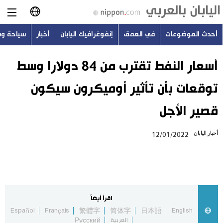
أحدث الموضوعات
في العمق
إنفوغرافيك اليابان
أخبار
سياحة و
日本語
English
أسعار النفط تقترب من 84 دولارا وسط
توقعات بأن تأثير أوميكرون سيكون
简体字
أحدث الموضوعات
قصير الأجل
繁體字
في العمق
أخبار اليابان
12/01/2022
Français
إنفوغرافيك اليابان
Español
أخبار
Русский
اقرأ أيضاً
سياحة وسفر
Español
Français
繁體字
简体字
日本語
English
العربية
Русский