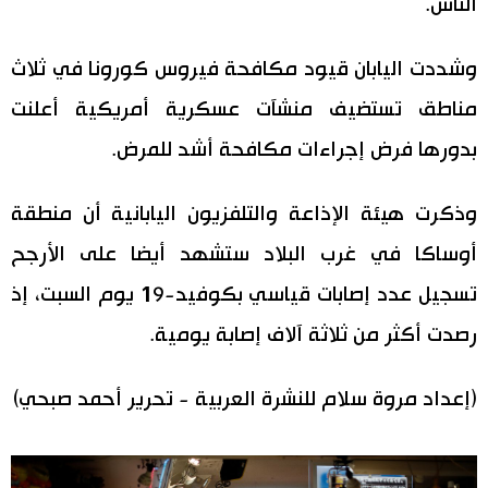
الناس.
اقتصاد
المطبخ الياباني
وشددت اليابان قيود مكافحة فيروس كورونا في ثلاث
مجتمع
مناطق تستضيف منشآت عسكرية أمريكية أعلنت
بدورها فرض إجراءات مكافحة أشد للمرض.
ثقافة
وذكرت هيئة الإذاعة والتلفزيون اليابانية أن منطقة
لايف ستايل
أوساكا في غرب البلاد ستشهد أيضا على الأرجح
طوكيو
تسجيل عدد إصابات قياسي بكوفيد-19 يوم السبت، إذ
رصدت أكثر من ثلاثة آلاف إصابة يومية.
إعلان
(إعداد مروة سلام للنشرة العربية - تحرير أحمد صبحي)