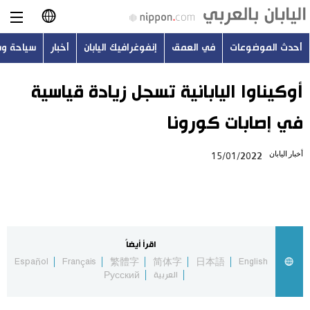
أحدث الموضوعات
في العمق
إنفوغرافيك اليابان
أخبار
سياحة و
日本語
English
أوكيناوا اليابانية تسجل زيادة قياسية
في إصابات كورونا
简体字
أحدث الموضوعات
أخبار اليابان
15/01/2022
繁體字
في العمق
Français
إنفوغرافيك اليابان
Español
اقرأ أيضاً
أخبار
Español
Français
繁體字
简体字
日本語
English
Русский
العربية
Русский
سياحة وسفر