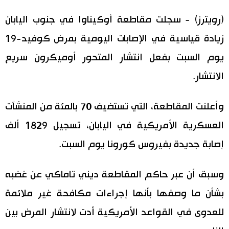
اليابان في فيديو
(رويترز) - سجلت مقاطعة أوكيناوا في جنوب اليابان
زيادة قياسية في الإصابات اليومية بمرض كوفيد-19
مانغا وأنيمي
يوم السبت بفعل انتشار المتحور أوميكرون سريع
علوم وتكنولوجيا
الانتشار.
الأقسام
وأعلنت المقاطعة، التي تستضيف 70 بالمئة من المنشآت
العسكرية الأمريكية في اليابان، تسجيل 1829 ألف
صور
الأكثر تفاعلا
إصابة جديدة بفيروس كورونا يوم السبت.
أشخاص
اللغة اليابانية
تواصل معنا
وسبق أن عبر حاكم المقاطعة ديني تاماكي عن غضبه
تجارب وآراء
موسوعة اليابان
بشأن ما وصفها بأنها إجراءات مكافحة غير ملائمة
للعدوى في القواعد الأمريكية أدت لانتشار المرض بين
سياسة
هو وهي