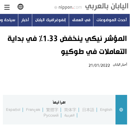
أحدث الموضوعات
في العمق
إنفوغرافيك اليابان
أخبار
سياحة و
日本語
English
المؤشر نيكي ينخفض 1.33% في بداية
التعاملات في طوكيو
简体字
أحدث الموضوعات
أخبار اليابان
21/01/2022
繁體字
في العمق
Français
إنفوغرافيك اليابان
Español
اقرأ أيضاً
أخبار
Español
Français
繁體字
简体字
日本語
English
Русский
العربية
Русский
سياحة وسفر