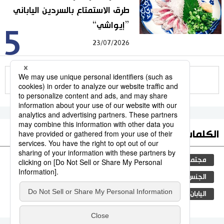
طرق الاستمتاع بالسردين الياباني
”إيواشي“
5
23/07/2026
للمزيد
الكلمات الأكثر بحثا
مجتمع
جيجي برس
التعليم الياباني
ثقافة
الجنس
طوكيو
الفتيات
المجتمع الياباني
اليابان
المطبخ الياباني