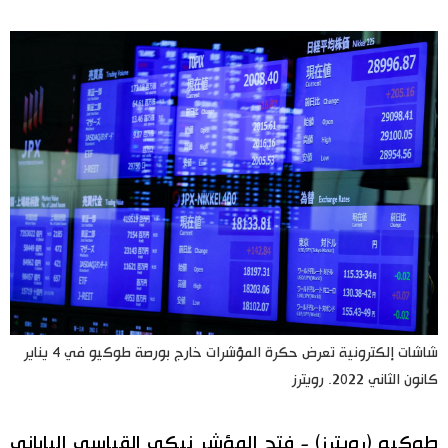
اليابان في فيديو
مانغا وأنيمي
علوم وتكنولوجيا
الأقسام
صور
الأكثر تفاعلا
أشخاص
اللغة اليابانية
تواصل معنا
شاشات إلكترونية تعرض حكرة المؤشرات خارج بورصة طوكيو في 4 يناير
تجارب وآراء
موسوعة اليابان
كانون الثاني 2022. رويترز
سياسة
هو وهي
طوكيو (رويترز) - فتح المؤشر نيكي القياسي الياباني