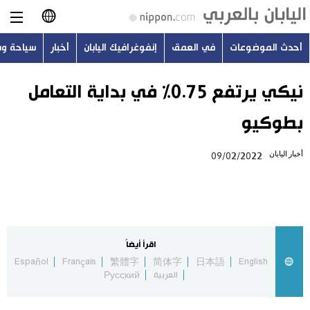
أحدث الموضوعات
في العمق
إنفوغرافيك اليابان
أخبار
سياحة و
日本語
English
نيكي يرتفع 0.75% في بداية التعامل
بطوكيو
简体字
أحدث الموضوعات
أخبار اليابان
09/02/2022
繁體字
في العمق
Français
إنفوغرافيك اليابان
Español
اقرأ أيضاً
أخبار
Español
Français
繁體字
简体字
日本語
English
Русский
العربية
Русский
سياحة وسفر