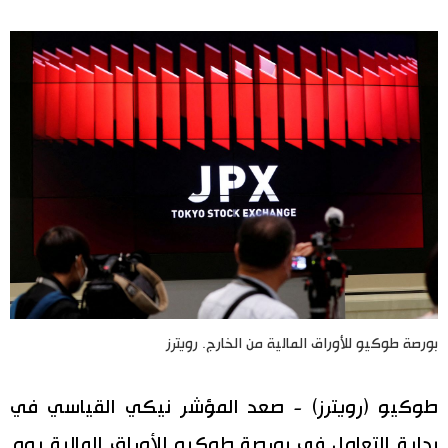
اليابان في فيديو
مانغا وأنيمي
علوم وتكنولوجيا
الأقسام
صور
الأكثر تفاعلا
أشخاص
اللغة اليابانية
تواصل معنا
بورصة طوكيو للأوراق المالية من الخارج. رويترز
تجارب وآراء
موسوعة اليابان
طوكيو (رويترز) - صعد المؤشر نيكي القياسي في
سياسة
هو وهي
بداية التعامل في بورصة طوكيو للأوراق المالية يوم