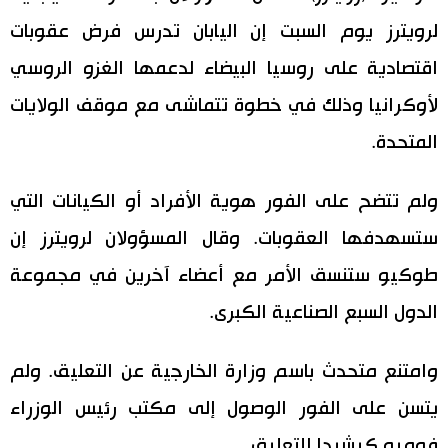
لرويترز يوم السبت إن اليابان تدرس فرض عقوبات
اقتصاد
المطبخ الياباني
اقتصادية على روسيا البيضاء لدعمها الغزو الروسي
مجتمع
لأوكرانيا وذلك في خطوة تتماشى مع موقف الولايات
المتحدة.
ثقافة
ولم تتضح على الفور هوية الأفراد أو الكيانات التي
لايف ستايل
ستسهدفها العقوبات. وقال المسؤولان لرويترز إن
طوكيو
طوكيو ستنسق الأمر مع أعضاء آخرين في مجموعة
الدول السبع الصناعية الكبرى.
إعلان
وامتنع متحدث باسم وزارة الخارجية عن التعليق. ولم
يتسن على الفور الوصول إلى مكتب رئيس الوزراء
فوميو كيشيدا للتعليق.