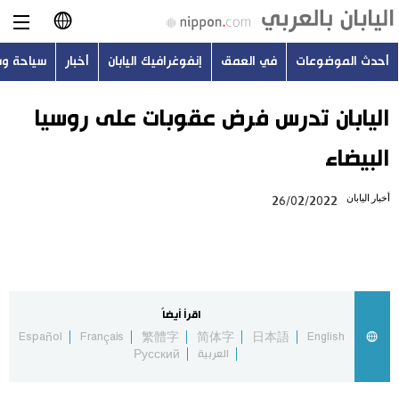
أحدث الموضوعات
في العمق
إنفوغرافيك اليابان
أخبار
سياحة و
日本語
English
اليابان تدرس فرض عقوبات على روسيا
البيضاء
简体字
أحدث الموضوعات
أخبار اليابان
26/02/2022
繁體字
في العمق
Français
إنفوغرافيك اليابان
Español
اقرأ أيضاً
أخبار
Español
Français
繁體字
简体字
日本語
English
Русский
العربية
Русский
سياحة وسفر