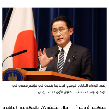
اليابان في فيديو
مانغا وأنيمي
علوم وتكنولوجيا
الأقسام
صور
الأكثر تفاعلا
أشخاص
اللغة اليابانية
تواصل معنا
رئيس الوزراء الياباني فوميو كيشيدا يتحدث في مؤتمر صحفي في
تجارب وآراء
موسوعة اليابان
طوكيو يوم 21 ديسمبر كانون الأول 2021. رويترز
سياسة
هو وهي
طوكيو (رويترز) - قال مسؤولان بالحكومة اليابانية