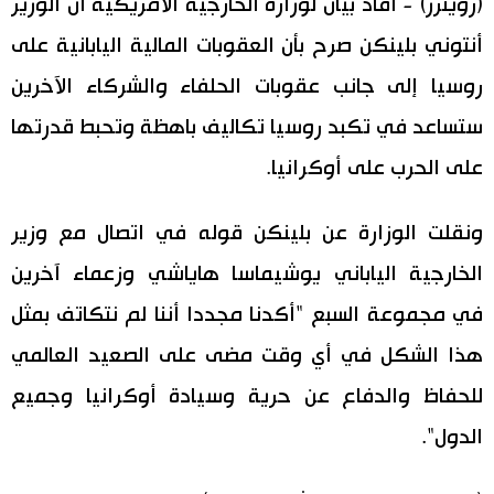
(رويترز) - أفاد بيان لوزارة الخارجية الأمريكية أن الوزير
أنتوني بلينكن صرح بأن العقوبات المالية اليابانية على
اقتصاد
المطبخ الياباني
روسيا إلى جانب عقوبات الحلفاء والشركاء الآخرين
مجتمع
ستساعد في تكبد روسيا تكاليف باهظة وتحبط قدرتها
على الحرب على أوكرانيا.
ثقافة
ونقلت الوزارة عن بلينكن قوله في اتصال مع وزير
لايف ستايل
الخارجية الياباني يوشيماسا هاياشي وزعماء آخرين
طوكيو
في مجموعة السبع "أكدنا مجددا أننا لم نتكاتف بمثل
هذا الشكل في أي وقت مضى على الصعيد العالمي
إعلان
للحفاظ والدفاع عن حرية وسيادة أوكرانيا وجميع
الدول".