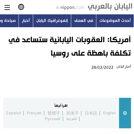
أحدث الموضوعات
في العمق
إنفوغرافيك اليابان
أخبار
سياحة و
日本語
English
أمريكا: العقوبات اليابانية ستساعد في
تكلفة باهظة على روسيا
简体字
أحدث الموضوعات
أخبار اليابان
28/02/2022
繁體字
في العمق
Français
إنفوغرافيك اليابان
Español
اقرأ أيضاً
أخبار
Español
Français
繁體字
简体字
日本語
English
Русский
العربية
Русский
سياحة وسفر