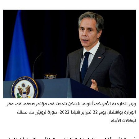
اليابان في فيديو
مانغا وأنيمي
علوم وتكنولوجيا
الأقسام
صور
الأكثر تفاعلا
أشخاص
اللغة اليابانية
تواصل معنا
وزير الخارجية الأمريكي أنتوني بلينكن يتحدث في مؤتمر صحفي في مقر
الوزارة بواشنطن يوم 22 فبراير شباط 2022. صورة لرويترز من ممثلة
تجارب وآراء
موسوعة اليابان
لوكالات الأنباء.
سياسة
هو وهي