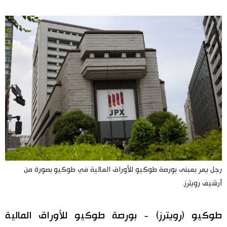
اليابان في فيديو
مانغا وأنيمي
علوم وتكنولوجيا
الأقسام
صور
الأكثر تفاعلا
أشخاص
اللغة اليابانية
تواصل معنا
رجل يمر بمبنى بورصة طوكيو للأوراق المالية في طوكيو بصورة من
أرشيف رويترز.
تجارب وآراء
موسوعة اليابان
طوكيو (رويترز) - بورصة طوكيو للأوراق المالية
سياسة
هو وهي