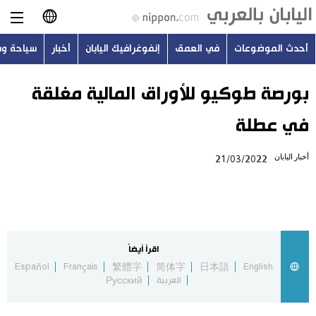
أحدث الموضوعات
في العمق
إنفوغرافيك اليابان
أخبار
سياحة و
日本語
English
بورصة طوكيو للأوراق المالية مغلقة
في عطلة
简体字
أحدث الموضوعات
أخبار اليابان
21/03/2022
繁體字
في العمق
Français
إنفوغرافيك اليابان
Español
اقرأ أيضاً
أخبار
Español
Français
繁體字
简体字
日本語
English
Русский
العربية
Русский
سياحة وسفر