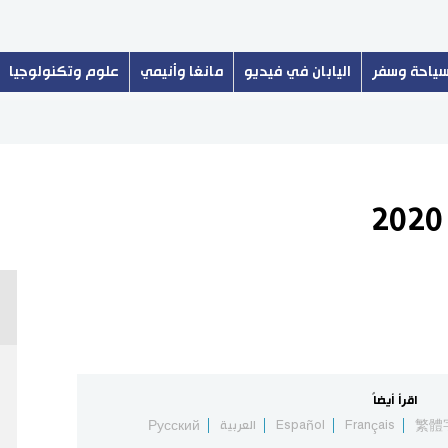
ياحة وسفر
اليابان في فيديو
مانغا وأنيمي
علوم وتكنولوجيا
اقرأ أيضاً
繁體
Français
Español
العربية
Русский