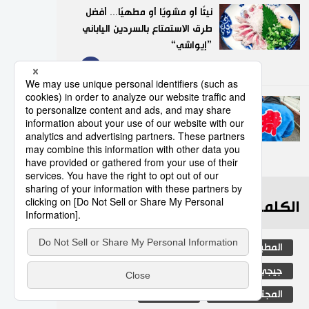
نيئًا أو مشويًا أو مطهيًا... أفضل
طرق الاستمتاع بالسردين الياباني
”إيواشي“
9
23/07/2026
”هابي“.. السترة التقليدية التي
تضفي روحًا خاصة على
المهرجانات اليابانية
10
05/08/2026
الكلمات الأكثر بحثا
المطبخ الياباني
ثقافة
اليابان
جيجي برس
مجتمع
الكاكي
المجتمع الياباني
تكنولوجيا