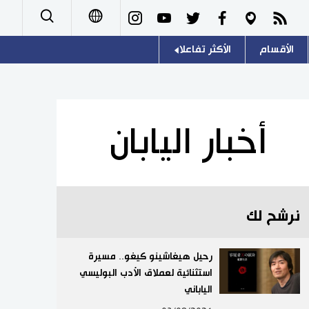
الأقسام
الأكثر تفاعلا
日本語
صور
اللغة اليابانية
English
أشخاص
موسوعة اليابان
简体字
أخبار اليابان
تجارب وآراء
هو وهي
繁體字
سياسة
المطبخ الياباني
Français
نرشح لك
اقتصاد
Español
مجتمع
رحيل هيغاشينو كيغو.. مسيرة
Русский
استثنائية لعملاق الأدب البوليسي
الياباني
ثقافة