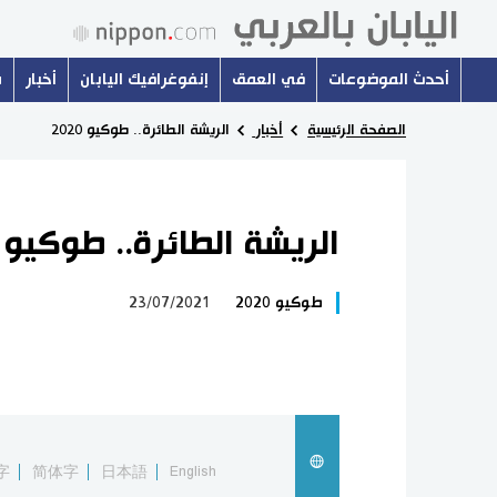
أحدث الموضوعات
في العمق
إنفوغرافيك اليابان
أخبار
س
الصفحة الرئيسية
أخبار
الريشة الطائرة.. طوكيو 2020
الريشة الطائرة.. طوكيو 2020
طوكيو 2020
23/07/2021
字
简体字
日本語
English