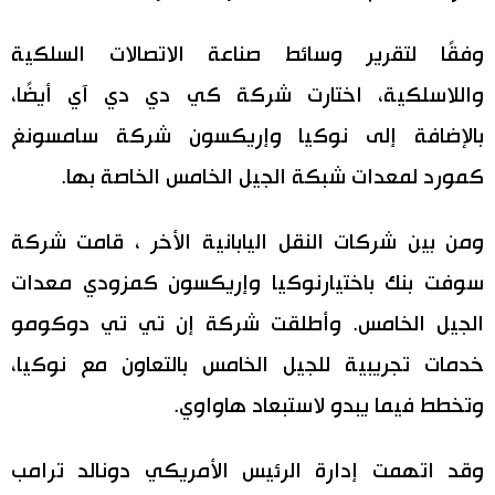
اقتصاد
المطبخ الياباني
وفقًا لتقرير وسائط صناعة الاتصالات السلكية
واللاسلكية، اختارت شركة كي دي دي آي أيضًا،
مجتمع
بالإضافة إلى نوكيا وإريكسون شركة سامسونغ
ثقافة
كمورد لمعدات شبكة الجيل الخامس الخاصة بها.
لايف ستايل
ومن بين شركات النقل اليابانية الأخر ، قامت شركة
سوفت بنك باختيارنوكيا وإريكسون كمزودي معدات
طوكيو
الجيل الخامس. وأطلقت شركة إن تي تي دوكومو
إعلان
خدمات تجريبية للجيل الخامس بالتعاون مع نوكيا،
وتخطط فيما يبدو لاستبعاد هاواوي.
وقد اتهمت إدارة الرئيس الأمريكي دونالد ترامب