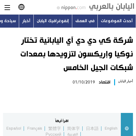
أحدث الموضوعات
في العمق
إنفوغرافيك اليابان
أخبار
سياحة و
日本語
English
شركة كي دي دي آي اليابانية تختار
نوكيا وإريكسون لتزويدها بمعدات
简体字
أحدث الموضوعات
شبكات الجيل الخامس
繁體字
في العمق
أخبار اليابان
اقتصاد
01/10/2019
Français
إنفوغرافيك اليابان
Español
أخبار
Русский
اقرأ أيضاً
سياحة وسفر
Español
Français
繁體字
简体字
日本語
English
العربية
Русский