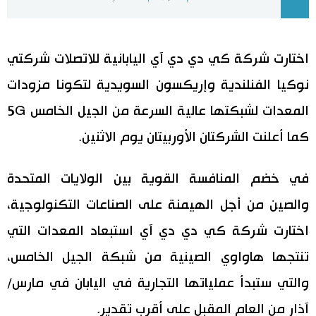
اليابان في فيديو
اختارت شركة كي دي دي آي اليابانية للاتصلات شركتي
مانغا وأنيمي
نوكيا الفنلندية وإريكسون السويدية لتكونا مزودات
علوم وتكنولوجيا
المعدات لشبكتها عالية السرعة من الجيل الخامس 5G
كما أعلنت الشركتان الأوربيتان يوم الاثنين.
الأقسام
في خضم المنافسة القوية بين الولايات المتحدة
صور
الأكثر تفاعلا
والصين من أجل الهيمنة على الصناعات التكنولوجية،
أشخاص
اللغة اليابانية
تواصل معنا
اختارت شركة كي دي دي آي استبعاد المعدات التي
تنتجها هاواوي الصينية من شبكة الجيل الخامس،
تجارب وآراء
موسوعة اليابان
والتي ستبدأ عملياتها التجارية في اليابان في مارس/
سياسة
هو وهي
آذار من العام المقبل على أقرب تقدير.