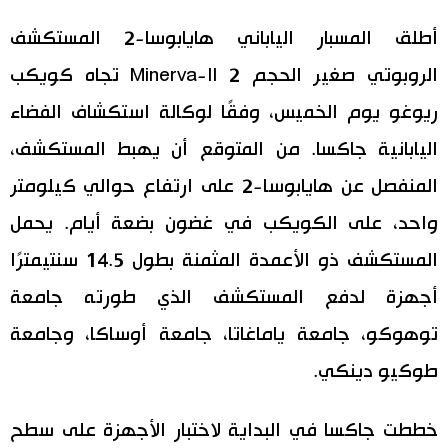
اليابان في فيديو
أطلق المسبار الياباني هايابوسا-2 المستكشف
الروبوتي صغير الحجم Minerva-II 2 تجاه كويكب
مانغا وأنيمي
ريوغو يوم الخميس، وفقًا لوكالة استكشاف الفضاء
علوم وتكنولوجيا
اليابانية جاكسا. من المتوقع أن يهبط المستكشف،
المنفصل عن هايابوسا-2 على ارتفاع حوالي كيلومتر
الأقسام
واحد، على الكويكب في غضون بضعة أيام. يحمل
المستكشف ذو الأعمدة المثمنة بطول 14.5 سنتيمترًا
صور
الأكثر تفاعلا
أجهزة لدفع المستكشف الذي طورته جامعة
أشخاص
اللغة اليابانية
تواصل معنا
توهوكو، جامعة ياماغاتا، جامعة أوساكا، وجامعة
طوكيو دينكي.
تجارب وآراء
موسوعة اليابان
خططت جاكسا في البداية لاختبار الأجهزة على سطح
سياسة
هو وهي