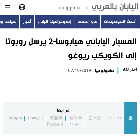
أحدث الموضوعات
في العمق
إنفوغرافيك اليابان
أخبار
سياحة و
日本語
English
المسبار الياباني هيابوسا-2 يرسل روبوتا
إلى الكويكب ريوغو
简体字
أحدث الموضوعات
أخبار اليابان
تكنولوجيا
07/10/2019
繁體字
في العمق
Français
إنفوغرافيك اليابان
Español
اقرأ أيضاً
أخبار
Español
Français
繁體字
简体字
日本語
English
Русский
العربية
Русский
سياحة وسفر