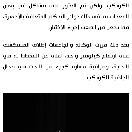
الكويكب. ولكن تم العثور على مشاكل في بعض
اقتصاد
المطبخ الياباني
المعدات بما في ذلك دوائر التحكم المتعلقة بالأجهزة،
مما يجعل من الصعب إجراء الاختبار.
مجتمع
بعد ذلك قررت الوكالة والجامعات إطلاق المستكشف
ثقافة
على ارتفاع كيلومتر واحد، أعلى من المخطط له في
لايف ستايل
البداية، ومراقبة مساره كجزء من البحث في مجال
الجاذبية للكويكب.
طوكيو
إعلان