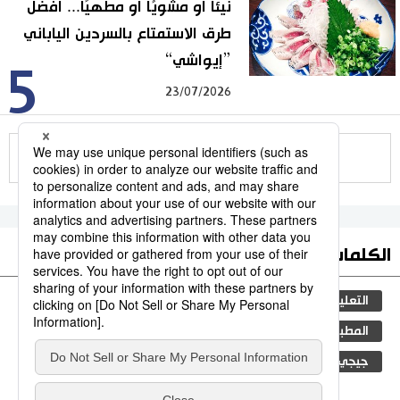
نيئًا أو مشويًا أو مطهيًا... أفضل
طرق الاستمتاع بالسردين الياباني
”إيواشي“
5
23/07/2026
للمزيد
الكلمات الأكثر بحثا
التعليم الياباني
ثقافة
اليابان
مجتمع
المطبخ الياباني
الأنشطة
المرحلة الابتدائية
جيجي برس
المجتمع الياباني
لايف ستايل