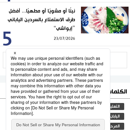
نيئًا أو مشويًا أو مطهيًا... أفضل
طرق الاستمتاع بالسردين الياباني
”إيواشي“
5
23/07/2026
للمزيد
الكلمات الأكثر بحثا
التعليم الياباني
ثقافة
جيجي برس
مجتمع
اليابان
المجتمع الياباني
الأنشطة
المرحلة الابتدائية
الجريمة
الحكومة اليابانية