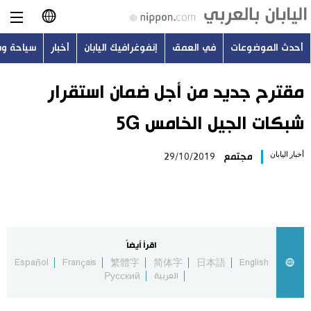
أحدث الموضوعات
في العمق
إنفوغرافيك اليابان
أخبار
سياحة و
日本語
English
مقترح جديد من أجل ضمان استقرار
شبكات الجيل الخامس 5G
简体字
أحدث الموضوعات
أخبار اليابان
مجتمع
29/10/2019
繁體字
في العمق
Français
إنفوغرافيك اليابان
Español
اقرأ أيضاً
أخبار
Español
Français
繁體字
简体字
日本語
English
Русский
العربية
Русский
سياحة وسفر