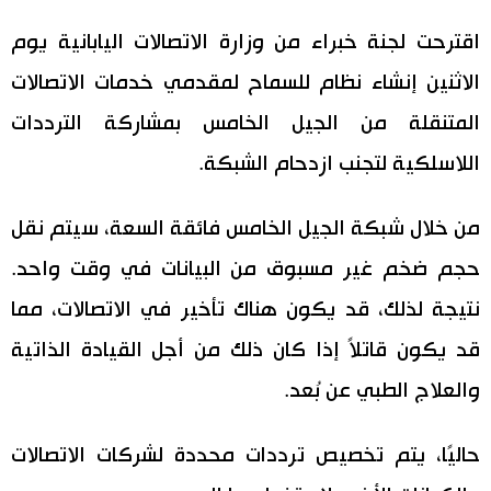
اليابان في فيديو
اقترحت لجنة خبراء من وزارة الاتصالات اليابانية يوم
الاثنين إنشاء نظام للسماح لمقدمي خدمات الاتصالات
مانغا وأنيمي
المتنقلة من الجيل الخامس بمشاركة الترددات
علوم وتكنولوجيا
اللاسلكية لتجنب ازدحام الشبكة.
الأقسام
من خلال شبكة الجيل الخامس فائقة السعة، سيتم نقل
حجم ضخم غير مسبوق من البيانات في وقت واحد.
صور
الأكثر تفاعلا
نتيجة لذلك، قد يكون هناك تأخير في الاتصالات، مما
أشخاص
قد يكون قاتلاً إذا كان ذلك من أجل القيادة الذاتية
اللغة اليابانية
تواصل معنا
والعلاج الطبي عن بُعد.
تجارب وآراء
موسوعة اليابان
حاليًا، يتم تخصيص ترددات محددة لشركات الاتصالات
سياسة
هو وهي