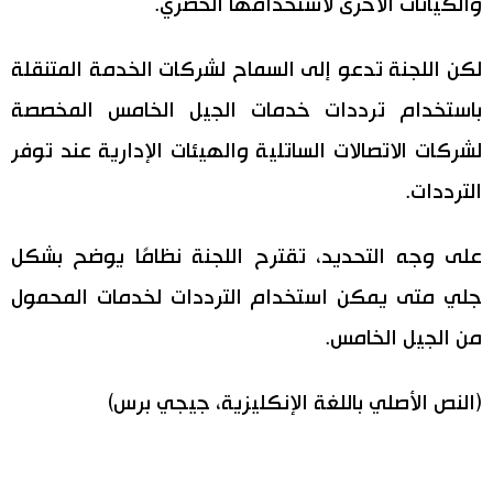
والكيانات الأخرى لاستخدامها الحصري.
اقتصاد
المطبخ الياباني
لكن اللجنة تدعو إلى السماح لشركات الخدمة المتنقلة
مجتمع
باستخدام ترددات خدمات الجيل الخامس المخصصة
لشركات الاتصالات الساتلية والهيئات الإدارية عند توفر
ثقافة
الترددات.
لايف ستايل
على وجه التحديد، تقترح اللجنة نظامًا يوضح بشكل
طوكيو
جلي متى يمكن استخدام الترددات لخدمات المحمول
من الجيل الخامس.
إعلان
(النص الأصلي باللغة الإنكليزية، جيجي برس)