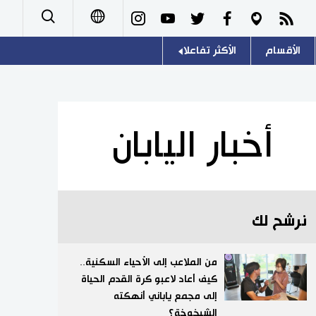
الأقسام
الأكثر تفاعلا
日本語
صور
اللغة اليابانية
English
أشخاص
موسوعة اليابان
简体字
أخبار اليابان
تجارب وآراء
هو وهي
繁體字
سياسة
المطبخ الياباني
Français
نرشح لك
اقتصاد
Español
مجتمع
من الملاعب إلى الأحياء السكنية..
Русский
كيف أعاد لاعبو كرة القدم الحياة
إلى مجمع ياباني أنهكته
ثقافة
الشيخوخة؟