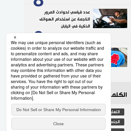
عدد قياسي لحوادث المرور
الناجمة عن استخدام الهواتف
الذكية في اليابان
9
10/07/2026
”هابي“.. السترة التقليدية التي
تضفي روحًا خاصة على
المهرجانات اليابانية
10
05/08/2026
الكلمات الأكثر بحثا
التعليم الياباني
مجتمع
طوكيو
الجنس
الفتيات
ثقافة