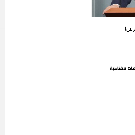
برس)
ات مفتاحية