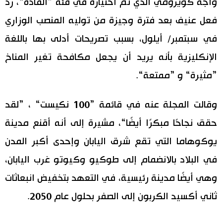
واجه كويزومي الذي تم اختياره في فئة ”القادة“، رد
اقتصاد
فعل عنيف بعد فترة وجيزة من توليه المنصب الوزاري
المطبخ الياباني
في سبتمبر/ أيلول، بسبب تصريحات أدلى بها باللغة
مجتمع
الإنكليزية بأنه يريد أن يجعل مكافحة تغير المناخ
”مثيرة“ و ”ممتعة“.
ثقافة
وقالت المجلة عنه في قائمة ”100 نكيست“ ، ”لقد
لايف ستايل
حقق نجاحًا مبكرًا أيضًا“، مشيرة إلى أنه أقنع مدينة
طوكيو
يوكوهاما التي تقع شرق اليابان وإحدى أكبر المدن
في البلاد بالانضمام إلى طوكيو وكيوتو غرب اليابان،
إعلان
وهي أيضًا مدينة رئيسية، في التعهد بتخفيض انبعاثات
ثاني أكسيد الكربون إلى الصفر بحلول عام 2050.