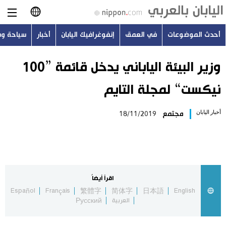
أحدث الموضوعات
في العمق
إنفوغرافيك اليابان
أخبار
سياحة و
日本語
English
وزير البيئة الياباني يدخل قائمة ”100
نيكست“ لمجلة التايم
简体字
أحدث الموضوعات
أخبار اليابان
مجتمع
18/11/2019
繁體字
في العمق
Français
إنفوغرافيك اليابان
Español
اقرأ أيضاً
أخبار
Español
Français
繁體字
简体字
日本語
English
Русский
العربية
Русский
سياحة وسفر