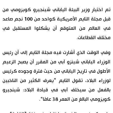
اليابان في فيديو
تم اختيار وزير البيئة الياباني شينجيرو كويزومي من
قبل مجلة التايم الأمريكية كواحد من 100 نجم صاعد
مانغا وأنيمي
في العالم من المتوقع أن يشكلوا المستقبل في
علوم وتكنولوجيا
مختلف القطاعات.
الأقسام
وفي الوقت الذي أشارت فيه مجلة التايم إلى أن رئيس
الوزراء الياباني شينزو آبي من المقرر أن يصبح الزعيم
صور
الأكثر تفاعلا
الأطول في تاريخ الياباني من حيث فترة وجوده كرئيس
أشخاص
لوزراء البلاد، تقول التايم ”يعرف الكثير من الناخبين
اللغة اليابانية
تواصل معنا
بالفعل من سيخلف آبي في قيادة البلاد: شينجيرو
تجارب وآراء
موسوعة اليابان
كويزومي البالغ من العمر 38 عامًا“.
سياسة
هو وهي