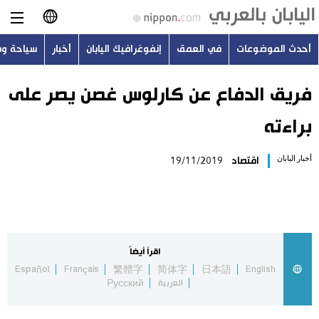
أحدث الموضوعات
في العمق
إنفوغرافيك اليابان
أخبار
سياحة و
日本語
English
فريق الدفاع عن كارلوس غصن يصر على
براءته
简体字
أحدث الموضوعات
أخبار اليابان
اقتصاد
19/11/2019
繁體字
في العمق
Français
إنفوغرافيك اليابان
Español
اقرأ أيضاً
أخبار
Español
Français
繁體字
简体字
日本語
English
Русский
العربية
Русский
سياحة وسفر