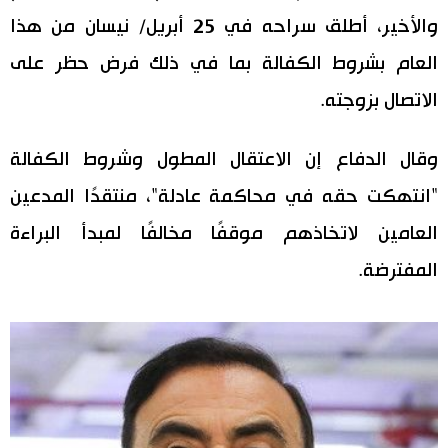
والأخير، أطلق سراحه في 25 أبريل/ نيسان من هذا
اقتصاد
المطبخ الياباني
العام بشروط الكفالة بما في ذلك فرض حظر على
مجتمع
الاتصال بزوجته.
ثقافة
وقال الدفاع إن الاعتقال المطول وشروط الكفالة
"انتهكت حقه في محاكمة عادلة"، منتقدًا المدعين
لايف ستايل
العامين لاتخاذهم موقفًا مخالفًا لمبدأ البراءة
طوكيو
المفترضة.
إعلان