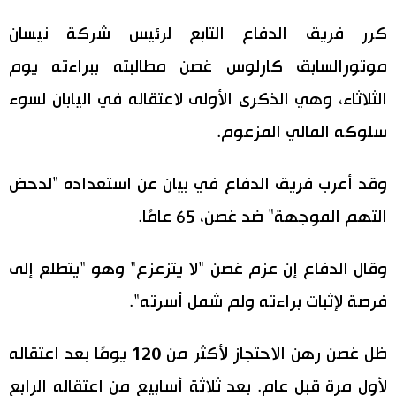
اليابان في فيديو
كرر فريق الدفاع التابع لرئيس شركة نيسان
موتورالسابق كارلوس غصن مطالبته ببراءته يوم
مانغا وأنيمي
الثلاثاء، وهي الذكرى الأولى لاعتقاله في اليابان لسوء
علوم وتكنولوجيا
سلوكه المالي المزعوم.
الأقسام
وقد أعرب فريق الدفاع في بيان عن استعداده "لدحض
التهم الموجهة" ضد غصن، 65 عامًا.
صور
الأكثر تفاعلا
وقال الدفاع إن عزم غصن "لا يتزعزع" وهو "يتطلع إلى
أشخاص
اللغة اليابانية
تواصل معنا
فرصة لإثبات براءته ولم شمل أسرته".
تجارب وآراء
موسوعة اليابان
ظل غصن رهن الاحتجاز لأكثر من 120 يومًا بعد اعتقاله
سياسة
هو وهي
لأول مرة قبل عام. بعد ثلاثة أسابيع من اعتقاله الرابع