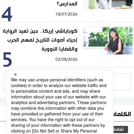
المدارس؟
4
18/07/2026
كوباياشي إريكا.. حين تعيد الرواية
إحياء أصوات التاريخ لفهم الحرب
والقضايا النووية
5
02/08/2026
للمزيد
الكلمات الأكثر بحثا
ثقافة
المطبخ الياباني
اليابان
جيجي برس