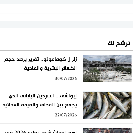
نرشح لك
زلزال كوماموتو.. تقرير يرصد حجم
الخسائر البشرية والمادية
30/07/2026
إيواشي... السردين الياباني الذي
يجمع بين المذاق والقيمة الغذائية
22/07/2026
أهم أحداث شهر يوليو 2026 في