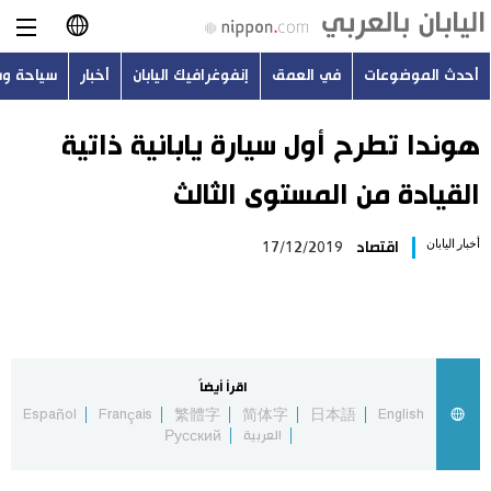
أحدث الموضوعات
في العمق
إنفوغرافيك اليابان
أخبار
سياحة و
日本語
English
هوندا تطرح أول سيارة يابانية ذاتية
القيادة من المستوى الثالث
简体字
أحدث الموضوعات
أخبار اليابان
اقتصاد
17/12/2019
繁體字
في العمق
Français
إنفوغرافيك اليابان
Español
اقرأ أيضاً
أخبار
Español
Français
繁體字
简体字
日本語
English
Русский
العربية
Русский
سياحة وسفر