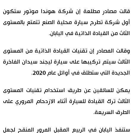
اليابان في فيديو
قالت مصادر مطلعة إن شركة هوندا موتور ستكون
أول شركة تطرح سيارة محلية الصنع تتمتع بالمستوى
مانغا وأنيمي
الثاث من القيادة الذاتية في اليابان.
علوم وتكنولوجيا
وقالت المصادر إن تقنيات القيادة الذاتية من المستوى
الأقسام
الثالث سيتم تركيبها على سيارة ليجند سيدان الفاخرة
الجديدة التي ستطلق في أوائل عام 2020.
صور
الأكثر تفاعلا
يمكن للسائقين عن طريق استخدام تقنيات المستوى
أشخاص
اللغة اليابانية
تواصل معنا
الثالث ترك القيادة للسيارة أثناء الازدحام المروري على
تجارب وآراء
موسوعة اليابان
الطرق السريعة.
سياسة
هو وهي
ستنفذ اليابان في الربيع المقبل المرور المنقح لجعل