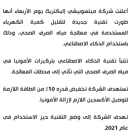
اليابان في فيديو
أعلنت شركة ميتسوبيشي إليكتريك يوم الأربعاء أنها
طورت تقنية جديدة لتقليل كمية الكهرباء
مانغا وأنيمي
المستخدمة في معالجة مياه الصرف الصحي، وذلك
علوم وتكنولوجيا
باستخدام الذكاء الاصطناعي.
الأقسام
تتنبأ تقنية الذكاء الاصطناعي بتركيزات الأمونيا في
مياه الصرف الصحي التي تأتي إلى محطات المعالجة.
صور
الأكثر تفاعلا
تستهدف الشركة تخفيض قدره 10٪ من الطاقة اللازمة
أشخاص
اللغة اليابانية
تواصل معنا
لتوصيل الأكسجين اللازم لإزالة الأمونيا.
تجارب وآراء
موسوعة اليابان
تهدف الشركة إلى وضع التقنية حيز الاستخدام في
سياسة
هو وهي
عام 2021.