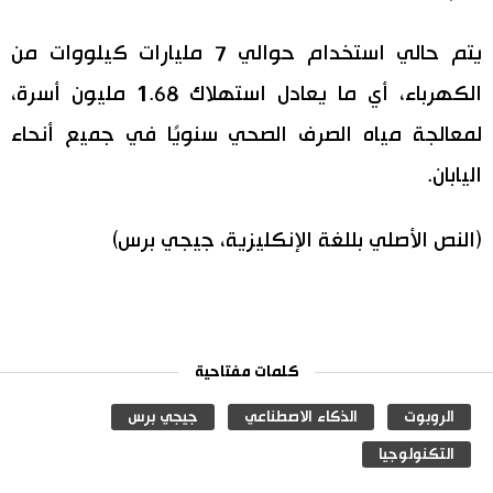
اقتصاد
المطبخ الياباني
يتم حالي استخدام حوالي 7 مليارات كيلووات من
الكهرباء، أي ما يعادل استهلاك 1.68 مليون أسرة،
مجتمع
لمعالجة مياه الصرف الصحي سنويًا في جميع أنحاء
ثقافة
اليابان.
لايف ستايل
(النص الأصلي بللغة الإنكليزية، جيجي برس)
طوكيو
إعلان
كلمات مفتاحية
الروبوت
الذكاء الاصطناعي
جيجي برس
التكنولوجيا