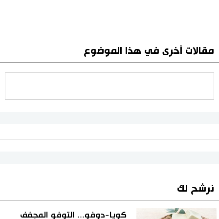
مقالات أخرى في هذا الموضوع
نرشح لك
كويا-دوفو... التوفو المجفف