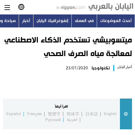
أحدث الموضوعات
في العمق
إنفوغرافيك اليابان
أخبار
سياحة و
日本語
English
ميتسوبيشي تستخدم الذكاء الاصطناعي
لمعالجة مياه الصرف الصحي
简体字
أحدث الموضوعات
أخبار اليابان
تكنولوجيا
23/01/2020
繁體字
في العمق
Français
إنفوغرافيك اليابان
Español
اقرأ أيضاً
أخبار
Español
Français
繁體字
简体字
日本語
English
Русский
العربية
Русский
سياحة وسفر