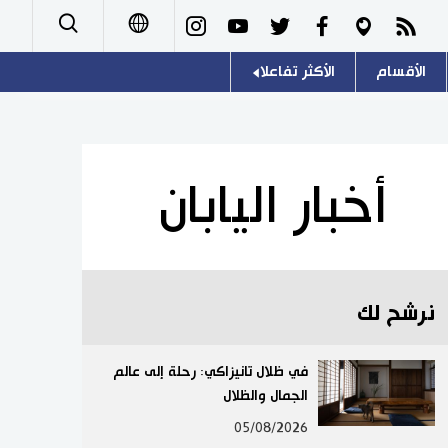
الأقسام
الأكثر تفاعلا
日本語
صور
اللغة اليابانية
English
أشخاص
موسوعة اليابان
简体字
أخبار اليابان
تجارب وآراء
هو وهي
繁體字
سياسة
المطبخ الياباني
Français
نرشح لك
اقتصاد
Español
مجتمع
في ظلال تانيزاكي: رحلة إلى عالم
Русский
الجمال والظلال
ثقافة
05/08/2026