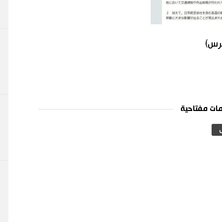
برس)
ات مفتاحية