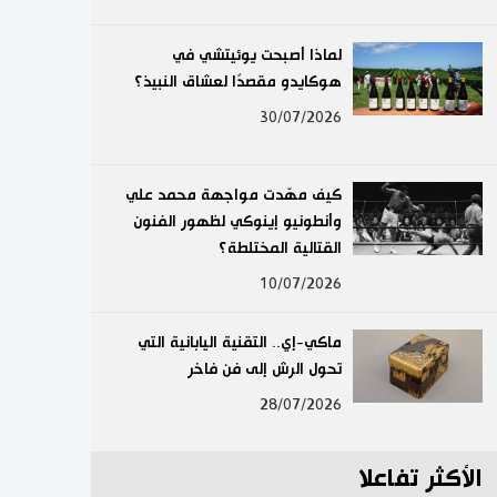
لايف ستايل
لماذا أصبحت يوئيتشي في
هوكايدو مقصدًا لعشاق النبيذ؟
طوكيو
30/07/2026
إعلان
كيف مهّدت مواجهة محمد علي
وأنطونيو إينوكي لظهور الفنون
القتالية المختلطة؟
10/07/2026
ماكي-إي.. التقنية اليابانية التي
تحول الرش إلى فن فاخر
28/07/2026
الأكثر تفاعلا