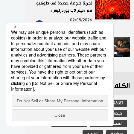
تجربة ضوئية جديدة في طوكيو
مع «تيم لاب بوردرليس»
9
02/08/2026
عدد قياسي لحوادث المرور
الناجمة عن استخدام الهواتف
الذكية في اليابان
10
10/07/2026
الكلمات الأكثر بحثا
ثقافة
اليابان
التعليم الياباني
جيجي برس
مجتمع
فن
المجتمع الياباني
المطبخ الياباني
سياسة
اقتصاد