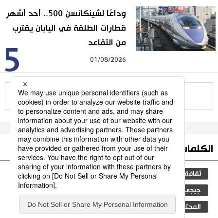
وداعًا لشينكانسن 500.. أحد أشهر
قطارات الطلقة في اليابان يقترب
من التقاعد
5
01/08/2026
للمزيد
الكلمات الأكثر بحثا
ثقافة
التعليم الياباني
اليابان
مجتمع
جيجي برس
الجنس
طوكيو
فن
الفتيات
المجتمع الياباني