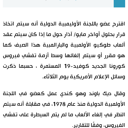
اليابان في فيديو
اقترح عضو باللجنة الأوليمبية الدولية أنه سيتم اتخاذ
مانغا وأنيمي
قرار بحلول أواخر مايو/ آذار حول ما إذا كان سيتم عقد
علوم وتكنولوجيا
ألعاب طوكيو الأولمبية والبارالمبية هذا الصيف كما
هو مقرر أو سيتم إلغائها وسط أزمة تفشي فيروس
الأقسام
كورونا الجديد كوفيد-19 المستمرة ، حسبما ذكرت
صور
الأكثر تفاعلا
وسائل الإعلام الأمريكية يوم الثلاثاء.
أشخاص
اللغة اليابانية
تواصل معنا
وقال ديك باوند وهو كندي عمل كعضو في اللجنة
الأولمبية الدولية منذ عام 1978، في مقابلة أنه سيتم
تجارب وآراء
موسوعة اليابان
النظر في إلغاء الألعاب ما لم يتم السيطرة على تفشي
سياسة
هو وهي
الفيروس، وفقًا للتقارير.