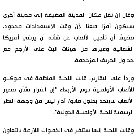
اقتصاد
المطبخ الياباني
وقال إن نقل مكان المدينة المضيفة إلى مدينة أخرى
سيكون أمرًا صعبًا لأن وقت الاستعدادات محدود،
مجتمع
مضيفًا أن تأجيل الألعاب من شأنه أن يرضي أمريكا
ثقافة
الشمالية وغيرها من هيئات البث على الأرجح مع
جداول الخريف المزدحمة.
لايف ستايل
ورداً على التقارير، قالت اللجنة المنظمة في طوكيو
طوكيو
للألعاب الأولمبية يوم الأربعاء "إن القرار بشأن مصير
إعلان
الألعاب سيتخذ بحلول مايو/ آذار ليس من وجهة النظر
الرسمية للجنة الأولمبية الدولية".
وقالت اللجنة إنها ستنظر في الخطوات اللازمة بالتعاون