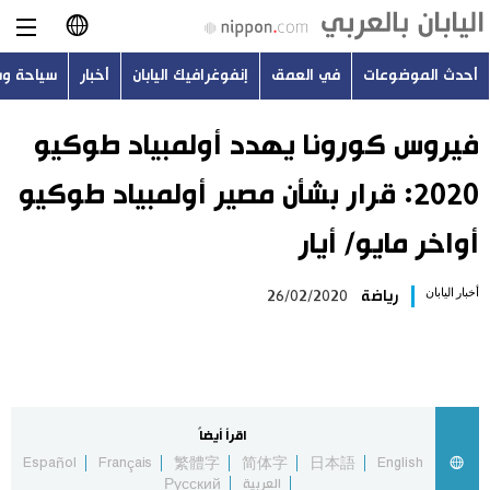
أحدث الموضوعات
في العمق
إنفوغرافيك اليابان
أخبار
سياحة و
日本語
English
فيروس كورونا يهدد أولمبياد طوكيو
2020: قرار بشأن مصير أولمبياد طوكيو
简体字
أحدث الموضوعات
أواخر مايو/ أيار
繁體字
في العمق
أخبار اليابان
رياضة
26/02/2020
Français
إنفوغرافيك اليابان
Español
أخبار
Русский
اقرأ أيضاً
سياحة وسفر
Español
Français
繁體字
简体字
日本語
English
العربية
Русский