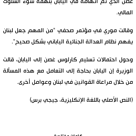
غصن الذي تم اتهامه في اليابان بتهمة سوء السلوك
اقتصاد
المالي.
المطبخ الياباني
مجتمع
وقالت موري في مؤتمر صحفي "من المهم جعل لبنان
يفهم نظام العدالة الجنائية الياباني بشكل صحيح".
ثقافة
وحول احتمالات تسليم كارلوس غصن إلى اليابان، قالت
لايف ستايل
الوزيرة إن اليابان بحاجة إلى التعامل مع هذه المسألة
طوكيو
من خلال مراعاة القوانين في لبنان وعوامل أخرى.
إعلان
(النص الأصلي باللغة الإنكليزية، جيجي برس)