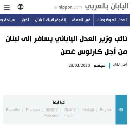
أحدث الموضوعات
في العمق
إنفوغرافيك اليابان
أخبار
سياحة و
日本語
English
نائب وزير العدل الياباني يسافر إلى لبنان
من أجل كارلوس غصن
简体字
أحدث الموضوعات
أخبار اليابان
مجتمع
28/02/2020
繁體字
في العمق
Français
إنفوغرافيك اليابان
Español
اقرأ أيضاً
أخبار
Español
Français
繁體字
简体字
日本語
English
Русский
العربية
Русский
سياحة وسفر