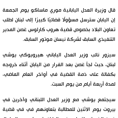
اليابان في فيديو
قال وزيرة العدل اليابانية موري ماساكو يوم الجمعة
إن اليابان سترسل مسؤولًا قضائيًا كبيرًا إلى لبنان لطلب
مانغا وأنيمي
تعاون البلاد بخصوص قضية هروب كارلوس غصن المدير
علوم وتكنولوجيا
التنفيذي السابق لشركة نيسان موتور السابق.
الأقسام
سيزور نائب وزير العدل الياباني هيرويوكي يوشي
لبنان، حيث لجأ غصن بعد الفرار من اليابان أثناء خروجه
صور
الأكثر تفاعلا
بكفالة على ذمة القضية في أواخر العام الماضي،
أشخاص
لمدة أربعة أيام من يوم السبت.
اللغة اليابانية
تواصل معنا
تجارب وآراء
موسوعة اليابان
سيجتمع يوشي مع وزير العدل اللبناني وآخرين في
بيروت يوم الاثنين للمطالبة بتعاونهم في في قضية
سياسة
هو وهي