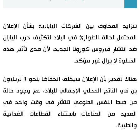
اليابان في فيديو
تتزايد المخاوف بين الشركات اليابانية بشأن الإعلان
مانغا وأنيمي
المحتمل لحالة الطوارئ في البلاد لتكثيف حرب اليابان
علوم وتكنولوجيا
ضد انتشار فيروس كورونا الجديد، لأن مدى تأثير هذه
الخطوة لا يزال غير مؤكد.
الأقسام
هناك تقدير بأن الإعلان سيخلق انخفاضا بنحو 3 تريليون
صور
الأكثر تفاعلا
ين في الناتج المحلي الإجمالي للبلاد، مع وجود حالة
أشخاص
اللغة اليابانية
تواصل معنا
من ضبط النفس الطوعي تنتشر في وقت واحد في
العديد من الصناعات باستثناء القطاعات الغذائية
تجارب وآراء
موسوعة اليابان
والطبية.
سياسة
هو وهي