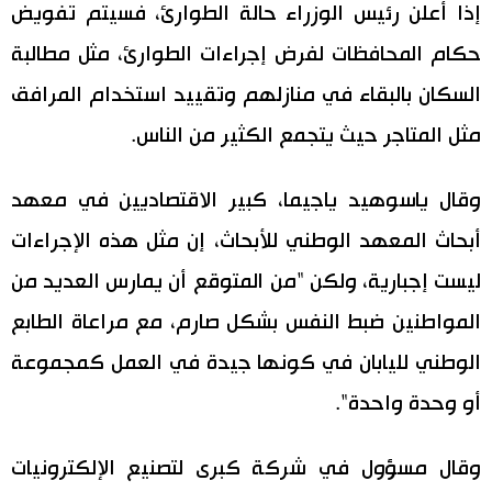
إذا أعلن رئيس الوزراء حالة الطوارئ، فسيتم تفويض
اقتصاد
المطبخ الياباني
حكام المحافظات لفرض إجراءات الطوارئ، مثل مطالبة
السكان بالبقاء في منازلهم وتقييد استخدام المرافق
مجتمع
مثل المتاجر حيث يتجمع الكثير من الناس.
ثقافة
وقال ياسوهيد ياجيما، كبير الاقتصاديين في معهد
لايف ستايل
أبحاث المعهد الوطني للأبحاث، إن مثل هذه الإجراءات
ليست إجبارية، ولكن "من المتوقع أن يمارس العديد من
طوكيو
المواطنين ضبط النفس بشكل صارم، مع مراعاة الطابع
إعلان
الوطني لليابان في كونها جيدة في العمل كمجموعة
أو وحدة واحدة".
وقال مسؤول في شركة كبرى لتصنيع الإلكترونيات