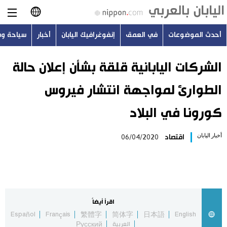
أحدث الموضوعات
في العمق
إنفوغرافيك اليابان
أخبار
سياحة و
日本語
English
الشركات اليابانية قلقة بشأن إعلان حالة
الطوارئ لمواجهة انتشار فيروس
简体字
أحدث الموضوعات
كورونا في البلاد
繁體字
في العمق
أخبار اليابان
اقتصاد
06/04/2020
Français
إنفوغرافيك اليابان
Español
أخبار
Русский
اقرأ أيضاً
سياحة وسفر
Español
Français
繁體字
简体字
日本語
English
العربية
Русский