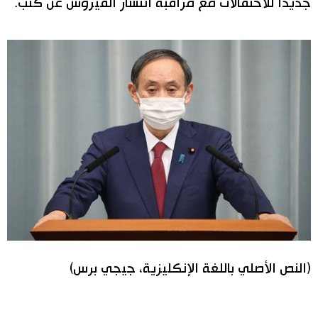
جديدا للاحتفالات مع مراقبة انتشار الفيروس عن كثب.
اقتصاد
المطبخ الياباني
مجتمع
ثقافة
لايف ستايل
طوكيو
إعلان
(النص الأصلي باللغة الإنكليزية، جيجي برس)