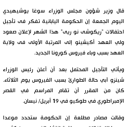
اليابان في فيديو
قال وزير شؤون مجلس الوزراء سوغا يوشيهيدي
اليوم الجمعة إن الحكومة اليابانية تفكر فى تأجيل
مانغا وأنيمي
احتفالات "ريكوشى نو ريى" هذا الشهر لإعلان صعود
علوم وتكنولوجيا
ولي العهد أكيشينو إلى المرتبة الأولى فى ولاية
العهد بسبب وباء فيروس كورونا الجديد.
الأقسام
ويأتي التأجيل المحتمل بعد أن أعلن رئيس الوزراء
صور
الأكثر تفاعلا
شينزو آبي حالة الطوارئ بسبب الفيروس يوم الثلاثاء.
أشخاص
كان من المقرر أن تقام المراسم في القصر
اللغة اليابانية
تواصل معنا
الإمبراطوري في طوكيو في 19 أبريل/ نيسان.
تجارب وآراء
موسوعة اليابان
وقالت مصادر مطلعة إن الحكومة ستحدد موعدا
سياسة
هو وهي