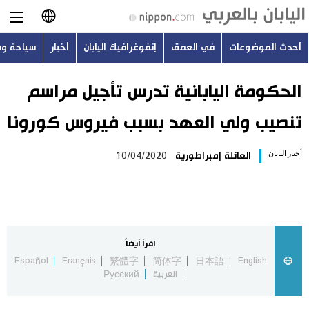
أحدث الموضوعات
في العمق
إنفوغرافيك اليابان
أخبار
سياحة و
日本語
English
الحكومة اليابانية تدرس تأجيل مراسم
تنصيب ولي العهد بسبب فيروس كورونا
简体字
أحدث الموضوعات
أخبار اليابان
العائلة إمبراطورية
10/04/2020
繁體字
في العمق
Français
إنفوغرافيك اليابان
Español
اقرأ أيضاً
أخبار
Español
Français
繁體字
简体字
日本語
English
Русский
العربية
Русский
سياحة وسفر