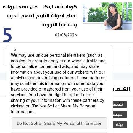
كوباياشي إريكا.. حين تعيد الرواية
إحياء أصوات التاريخ لفهم الحرب
والقضايا النووية
5
02/08/2026
للمزيد
الكلمات الأكثر بحثا
ثقافة
المطبخ الياباني
اليابان
جيجي برس
مجتمع
البيئة
التكنولوجيا
الحياة البرية
بيئة
الكاكي