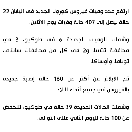
اليابان في فيديو
ارتفع عدد وفيات فيروس كورونا الجديد في اليابان 22
حالة ليصل إلى 407 حالة وفيات يوم الاثنين.
مانغا وأنيمي
وشملت الوفيات الجديدة 6 في طوكيو، 3 في
علوم وتكنولوجيا
محافظة تشيبا، و2 في كل من محافظات سايتاما،
الأقسام
توياما، وأوساكا.
صور
الأكثر تفاعلا
تم الإبلاغ عن أكثر من 160 حالة إصابة جديدة
بالفيروس في جميع أنحاء البلاد.
أشخاص
اللغة اليابانية
تواصل معنا
وشملت الحالات الجديدة 39 حالة في طوكيو، لتنخفض
تجارب وآراء
موسوعة اليابان
عن 100 حالة لليوم الثاني عللى التوالي.
سياسة
هو وهي