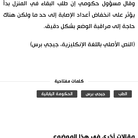
وقال مسؤول حكومي إن طلب البقاء في المنزل بدأ
اقتصاد
المطبخ الياباني
يؤثر على انخفاض أعداد الإصابة إلى حد ما ولكن هناك
حاجة إلى مراقبة الوضع بشكل دقيق.
مجتمع
(النص الأصلي باللغة الإنكليزية، جيجي برس)
ثقافة
لايف ستايل
كلمات مفتاحية
طوكيو
الطب
جيجي برس
الحكومة اليابانية
إعلان
مقالات أخرى في هذا الموضوع