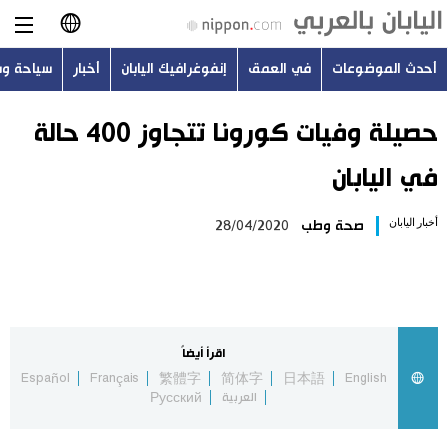
أحدث الموضوعات
في العمق
إنفوغرافيك اليابان
أخبار
سياحة و
日本語
English
حصيلة وفيات كورونا تتجاوز 400 حالة
في اليابان
简体字
أحدث الموضوعات
أخبار اليابان
صحة وطب
28/04/2020
繁體字
في العمق
Français
إنفوغرافيك اليابان
Español
اقرأ أيضاً
أخبار
Español
Français
繁體字
简体字
日本語
English
Русский
العربية
Русский
سياحة وسفر