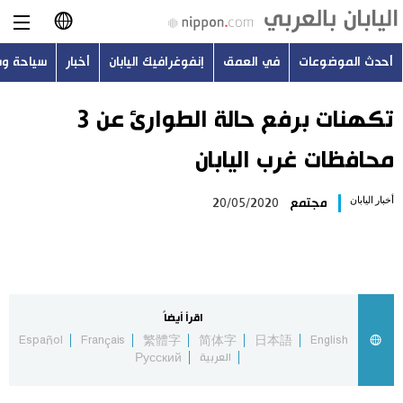
أحدث الموضوعات
في العمق
إنفوغرافيك اليابان
أخبار
سياحة و
日本語
English
تكهنات برفع حالة الطوارئ عن 3
محافظات غرب اليابان
简体字
أحدث الموضوعات
أخبار اليابان
مجتمع
20/05/2020
繁體字
في العمق
Français
إنفوغرافيك اليابان
Español
اقرأ أيضاً
أخبار
Español
Français
繁體字
简体字
日本語
English
Русский
العربية
Русский
سياحة وسفر