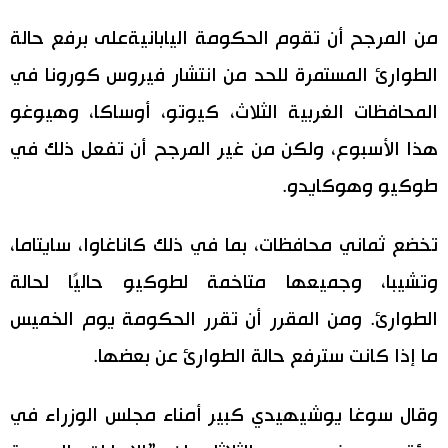
اليابان في فيديو
من المرجح أن تقوم الحكومة اليابانيةعلى برفع حالة
الطوارئ المستمرة للحد من انتشار فيروس كورونا في
مانغا وأنيمي
المحافظات الغربية الثلاث، كيوتو، أوساكا، وهيوغو
علوم وتكنولوجيا
هذا الأسبوع، ولكن من غير المرجح أن تفعل ذلك في
طوكيو وهوكايدو.
الأقسام
تخضع ثماني محافظات، بما في ذلك كاناغاوا، سايتاما،
صور
الأكثر تفاعلا
وتشيبا، وجميعها متاخمة لطوكيو حاليًا لحالة
أشخاص
الطوارئ. ومن المقرر أن تقرر الحكومة يوم الخميس
اللغة اليابانية
تواصل معنا
ما إذا كانت سترفع حالة الطوارئ عن بعضها.
تجارب وآراء
موسوعة اليابان
وقال سوغا يوشيهيدي كبير أمناء مجلس الوزراء في
سياسة
هو وهي