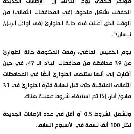
مؤتمر صحفي يوم الثلاثاء إن ”الإصابات الجديدة
اقتصاد
انخفضت بشكل ملحوظ (في المحافظات الثماني) من
المطبخ الياباني
الوقت الذي أعلنت فيه حالة الطوارئ (في أوائل أبريل/
مجتمع
نيسان)“.
ثقافة
يوم الخميس الماضي، رفعت الحكومة حالة الطوارئ
عن 39 محافظة من محافظات البلاد الـ 47، في حين
لايف ستايل
أشارت إلى أنها ستنهي الطوارئ أيضًا في المحافظات
طوكيو
الثماني المتبقية حتى قبل نهاية فترة الطوارئ في 31
مايو/ أيار، إذا تم استيفاء شروط معينة هناك.
إعلان
وتشمل الشروط 0.5 أو أقل في عدد الإصابات الجديدة
لكل 100 ألف نسمة في الأسبوع السابق.