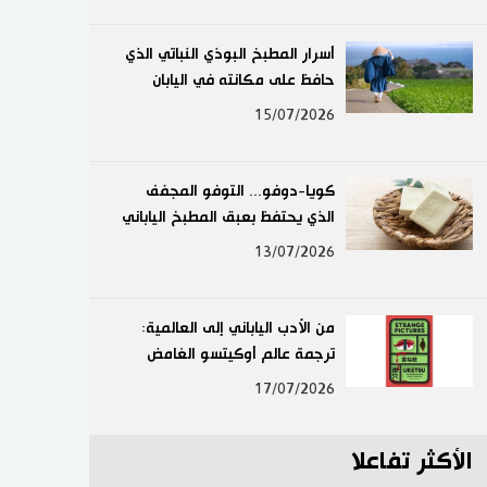
لايف ستايل
أسرار المطبخ البوذي النباتي الذي
حافظ على مكانته في اليابان
طوكيو
15/07/2026
إعلان
كويا-دوفو... التوفو المجفف
الذي يحتفظ بعبق المطبخ الياباني
13/07/2026
من الأدب الياباني إلى العالمية:
ترجمة عالم أوكيتسو الغامض
17/07/2026
الأكثر تفاعلا