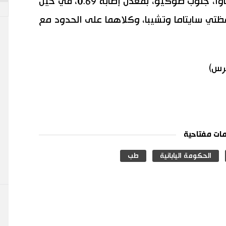
وبلغ عدد الإصابات 5 في محافظة كاناغاوا، جنوب طوكيو، بمعدل إصابة 0.69، في حين
ابة أقل من 0.5 في محافظتي سايتاما وتشيبا، وكلاهما على الحدود مع
برس)
ات مفتاحية
الحكومة اليابانية
طب