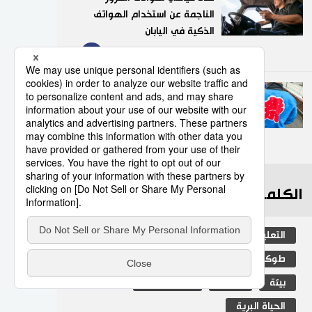
الناجمة عن استخدام الهواتف
الذكية في اليابان
9
10/07/2026
”هابي“.. السترة التقليدية التي
تضفي روحًا خاصة على
المهرجانات اليابانية
10
05/08/2026
الكلمات الأكثر بحثا
التعليم الياباني
مجتمع
الجنس
طوكيو
الفتيات
جيجي برس
بيئة
البيئة
التكنولوجيا
الحياة البرية