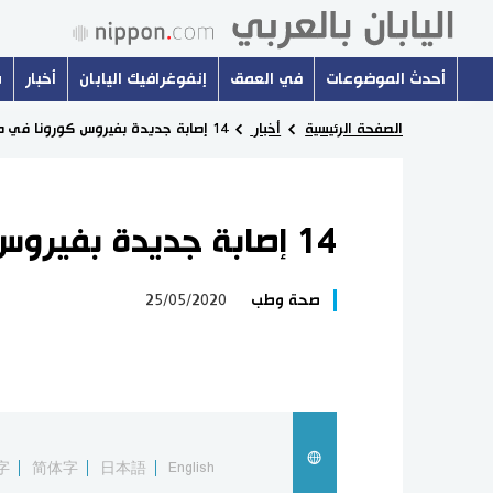
أحدث الموضوعات
في العمق
إنفوغرافيك اليابان
أخبار
س
الصفحة الرئيسية
أخبار
14 إصابة جديدة بفيروس كورونا في طوكيو
14 إصابة جديدة بفيروس كورونا في طوكيو
صحة وطب
25/05/2020
字
简体字
日本語
English