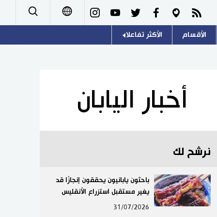
الأقسام
الأكثر تفاعلا
日本語
صور
اللغة اليابانية
English
أشخاص
موسوعة اليابان
简体字
أخبار اليابان
تجارب وآراء
هو وهي
繁體字
سياسة
المطبخ الياباني
Français
نرشح لك
اقتصاد
Español
مجتمع
باحثون يابانيون يحققون إنجازًا قد
Русский
يغير مستقبل استزراع الأنقليس
ثقافة
31/07/2026