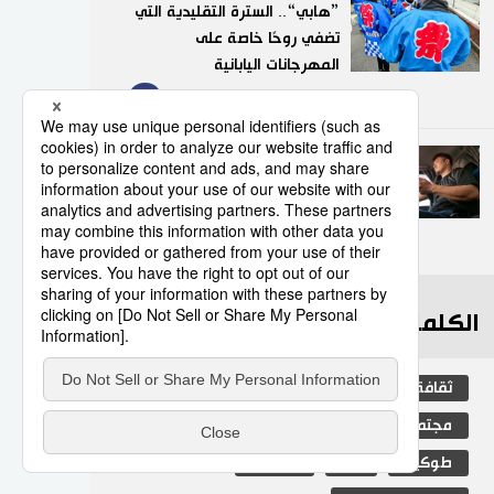
”هابي“.. السترة التقليدية التي
تضفي روحًا خاصة على
المهرجانات اليابانية
9
05/08/2026
عدد قياسي لحوادث المرور
الناجمة عن استخدام الهواتف
الذكية في اليابان
10
10/07/2026
الكلمات الأكثر بحثا
ثقافة
التعليم الياباني
اليابان
مجتمع
جيجي برس
الجنس
طوكيو
فن
الفتيات