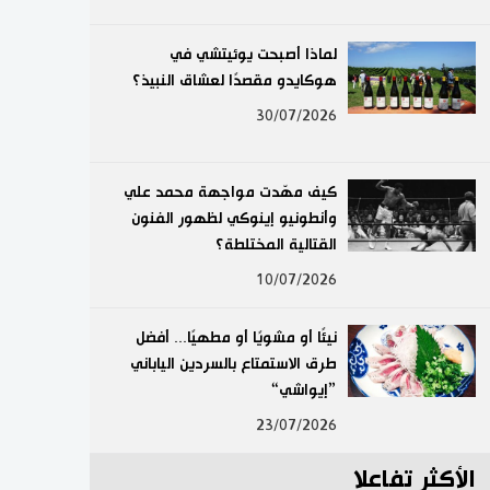
لايف ستايل
لماذا أصبحت يوئيتشي في
هوكايدو مقصدًا لعشاق النبيذ؟
طوكيو
30/07/2026
إعلان
كيف مهّدت مواجهة محمد علي
وأنطونيو إينوكي لظهور الفنون
القتالية المختلطة؟
10/07/2026
نيئًا أو مشويًا أو مطهيًا... أفضل
طرق الاستمتاع بالسردين الياباني
”إيواشي“
23/07/2026
الأكثر تفاعلا