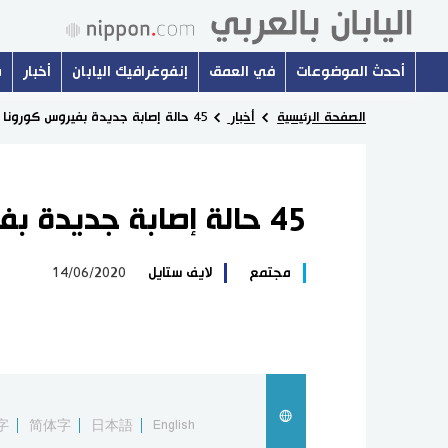
أحدث الموضوعات
في العمق
إنفوغرافيك اليابان
أخبار
س
الصفحة الرئيسية
أخبار
45 حالة إصابة جديدة بفيروس كورونا في اليابان
45 حالة إصابة جديدة بفيروس كورونا في اليابان
مجتمع
لايف ستايل
14/06/2020
字
简体字
日本語
English