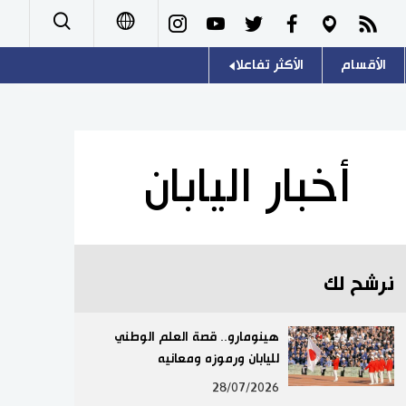
الأقسام
الأكثر تفاعلا
日本語
صور
اللغة اليابانية
English
أشخاص
موسوعة اليابان
简体字
أخبار اليابان
تجارب وآراء
هو وهي
繁體字
سياسة
المطبخ الياباني
Français
نرشح لك
اقتصاد
Español
مجتمع
هينومارو.. قصة العلم الوطني
Русский
لليابان ورموزه ومعانيه
ثقافة
28/07/2026