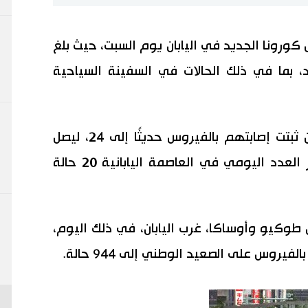
بفيروس كورونا الجديد في اليابان يوم السبت، حيث بلغ
د، بما في ذلك الحالات في السفينة السياحية
في طوكيو، وصل عدد الأشخاص الذين ثبتت إصابتهم بالفيروس حديثًا إلى 24، ليصل
العدد التراكمي إلى 5497 حالة. تجاوز العدد اليومي في العاصمة اليابانية 20 حالة
طوكيو وأوساكا، غرب اليابان، في ذلك اليوم،
يروس على الصعيد الوطني إلى 944 حالة.