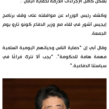
بشكل كامل الإجراءات اللازمة لحماية اليابان”.
اقتصاد
المطبخ الياباني
وكشف رئيس الوزراء عن موافقته على وقف برنامج
مجتمع
إيجيس آشور في لقاء مع وزير الدفاع كونو تارو يوم
الجمعة.
ثقافة
وقال آبي إن “حماية الناس وحياتهم اليومية السلمية
لايف ستايل
مهمة هامة للحكومة”. “يجب ألا نترك فراغًا في
طوكيو
سياستنا الدفاعية.”
إعلان