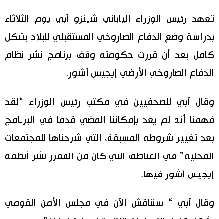
اليابان في فيديو
تعهد رئيس الوزراء الياباني شينزو آبي يوم الثلاثاء
بدراسة وضع الدفاع الصاروخي المستقبلي للبلاد بشكل
مانغا وأنيمي
كامل بعد أن قررت حكومته وقف برنامج نشر نظام
علوم وتكنولوجيا
الدفاع الصاروخي الأرضي إيجيس آشور.
الأقسام
وقال آبي للصحفيين في مكتب رئيس الوزراء “لقد
فهمنا أنه لم يعد بإمكاننا المضي قدما في البرنامج
صور
الأكثر تفاعلا
بعد تغيير شروطه المسبقة، التي شرحناها للمجتمعات
أشخاص
المحلية” في المناطق التي كان من المقرر نشر أنظمة
اللغة اليابانية
تواصل معنا
إيجيس آشور فيها.
تجارب وآراء
موسوعة اليابان
وقال آبي “ سنناقش الآن في مجلس الأمن القومي
سياسة
هو وهي