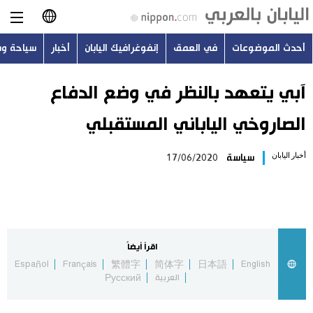
أحدث الموضوعات
في العمق
إنفوغرافيك اليابان
أخبار
سياحة و
日本語
English
آبي يتعهد بالنظر في وضع الدفاع
الصاروخي الياباني المستقبلي
简体字
أحدث الموضوعات
أخبار اليابان
سياسة
17/06/2020
繁體字
في العمق
Français
إنفوغرافيك اليابان
Español
اقرأ أيضاً
أخبار
Español
Français
繁體字
简体字
日本語
English
Русский
العربية
Русский
سياحة وسفر