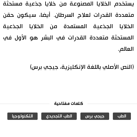
يستخدم الخلايا المصنوعة من خلايا جذعية مستحثة
اقتصاد
المطبخ الياباني
متعددة القدرات لعلاج السرطان. أيضا، سيكون حقن
الخلايا الجذعية المستمدة من الخلايا الجذعية
مجتمع
المستحثة متعددة القدرات في البشر هو الأول في
ثقافة
العالم.
لايف ستايل
(النص الأصلي باللغة الإنكليزية، جيجي برس)
طوكيو
إعلان
كلمات مفتاحية
الطب
جيجي برس
الطب التجديدي
التكنولوجيا