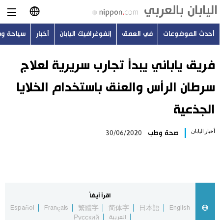
أحدث الموضوعات
في العمق
إنفوغرافيك اليابان
أخبار
سياحة و
日本語
English
فريق ياباني يبدأ تجارب سريرية لعلاج
سرطان الرأس والعنق باستخدام الخلايا
简体字
أحدث الموضوعات
الجذعية
繁體字
في العمق
أخبار اليابان
صحة وطب
30/06/2020
Français
إنفوغرافيك اليابان
Español
أخبار
Русский
اقرأ أيضاً
سياحة وسفر
Español
Français
繁體字
简体字
日本語
English
العربية
Русский