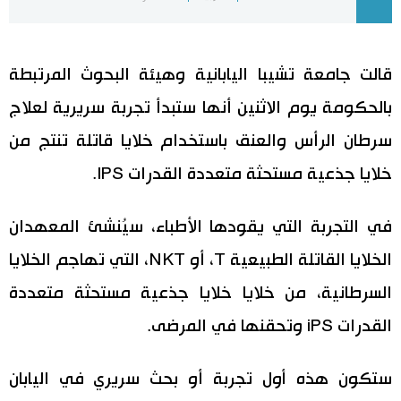
اليابان في فيديو
قالت جامعة تشيبا اليابانية وهيئة البحوث المرتبطة
مانغا وأنيمي
بالحكومة يوم الاثنين أنها ستبدأ تجربة سريرية لعلاج
علوم وتكنولوجيا
سرطان الرأس والعنق باستخدام خلايا قاتلة تنتج من
خلايا جذعية مستحثة متعددة القدرات IPS.
الأقسام
في التجربة التي يقودها الأطباء، سيُنشئ المعهدان
صور
الأكثر تفاعلا
الخلايا القاتلة الطبيعية T، أو NKT، التي تهاجم الخلايا
أشخاص
اللغة اليابانية
تواصل معنا
السرطانية، من خلايا خلايا جذعية مستحثة متعددة
القدرات iPS وتحقنها في المرضى.
تجارب وآراء
موسوعة اليابان
ستكون هذه أول تجربة أو بحث سريري في اليابان
سياسة
هو وهي