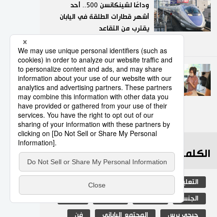
وداعًا لشينكانسن 500.. أحد
أشهر قطارات الطلقة في اليابان
يقترب من التقاعد
9
01/08/2026
من الملاعب إلى الأحياء السكنية..
كيف أعاد لاعبو كرة القدم الحياة
إلى مجمع ياباني أنهكته
الشيخوخة؟
10
06/08/2026
الكلمات الأكثر بحثا
التعليم الياباني
ثقافة
مجتمع
الجنس
طوكيو
الفتيات
اليابان
جيجي برس
المجتمع الياباني
فن