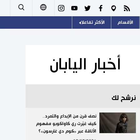
الأقسام
الأكثر تفاعلا
日本語
صور
اللغة اليابانية
English
أشخاص
موسوعة اليابان
简体字
أخبار اليابان
تجارب وآراء
هو وهي
繁體字
سياسة
المطبخ الياباني
Français
نرشح لك
اقتصاد
Español
مجتمع
نصف قرن من الإبداع والتمرد..
Русский
كيف غيّرت ري كاواكوبو مفهوم
الأناقة عبر «كوم دي غارسون»؟
ثقافة