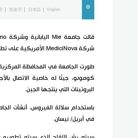
字
简体字
日本語
English
شركة MediciNova الأمريكية على تطوير لقاح مضاد لفيروس كورونا.
كومونو، جينًا له خاصية الاتصال بال
البروتينات التي ينتجها الجين.
في أبريل/ نيسان.