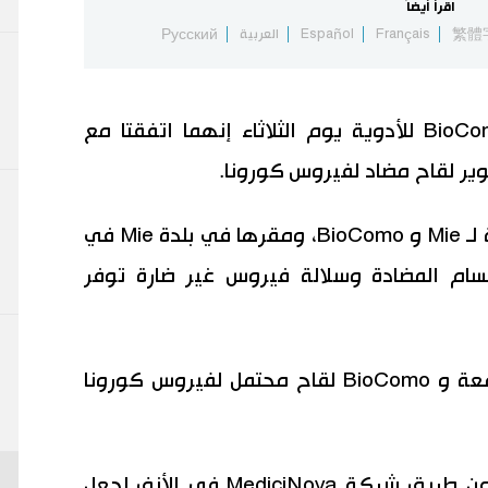
اقرأ أيضاً
繁體
Français
Español
العربية
Русский
قالت جامعة Mie اليابانية وشركة BioComo للأدوية يوم الثلاثاء إنهما اتفقتا مع
طورت الجامعة في المحافظة المركزية لـ Mie و BioComo، ومقرها في بلدة Mie في
أجسام المضادة وسلالة فيروس غير ضارة توفر
باستخدام سلالة الفيروس، أنشأت الجامعة و BioComo لقاح محتمل لفيروس كورونا
سيتم رش اللقاح الذي سيتم تطويره عن طريق شركة MediciNova في الأنف لجعل