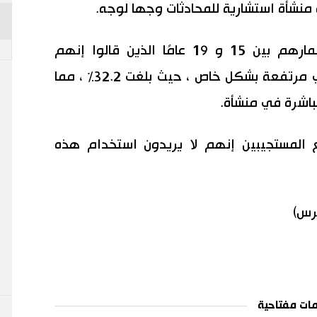
ة منشأة استشارية للمحادثات وجها لوجه.
كانت نسبة الأشخاص الذين تتراوح أعمارهم بين 15 و 19 عامًا الذين قالوا إنهم
سيستخدمون وسائل التواصل الاجتماعي مرتفعة بشكل خاص ، حيث بلغت 32.2٪ ، مما
ال 11.1٪ من جميع المستجيبين إنهم لا يريدون استخدام هذه
برس)
ات مفتاحية