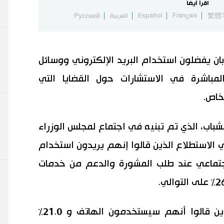
اقرأ أيضاً
繁體
Français
Español
العربية
Русский
ن يفضلون استخدام البريد الإلكتروني ووسائل
لمباشرة في الاستشارات حول القضايا التي
خاص.
بشأن الأطفال والشباب، الذي تم تبنيه في اجتماع لمجلس الوزراء
 الاستطلاع الذين قالوا إنهم يريدون استخدام
لاجتماعي عند طلب المشورة والدعم من خدمات
وصلت النسبة إلى 22.6٪ للأشخاص الذين قالوا أنهم سيستخدمون الهاتف و 21.0٪