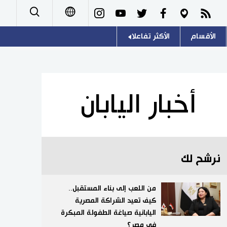
الأقسام
الأكثر تفاعلا
日本語
صور
اللغة اليابانية
English
أشخاص
موسوعة اليابان
简体字
أخبار اليابان
تجارب وآراء
هو وهي
繁體字
سياسة
المطبخ الياباني
Français
نرشح لك
اقتصاد
Español
مجتمع
من اللعب إلى بناء المستقبل..
Русский
كيف تعيد الشراكة المصرية
اليابانية صياغة الطفولة المبكرة
ثقافة
في مصر؟