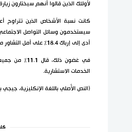
لأولئك الذين قالوا أنهم سيختارون زيار
أدى إلى إرباك 18.4٪ على أمل التشاور مباشرة في منشأة.
في غضون ذلك، ق
الخدمات الاستشارية.
(النص الأًصلي باللغة الإنكليزية، جيجي 
كلم