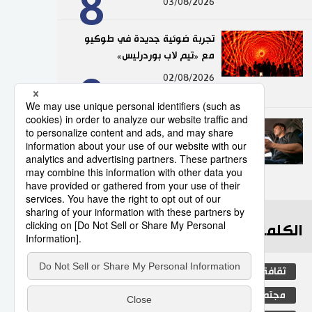
8
03/08/2026
تجربة ضوئية جديدة في طوكيو
مع «تيم لاب بوردرليس»
9
02/08/2026
عدد قياسي لحوادث المرور
الناجمة عن استخدام الهواتف
الذكية في اليابان
10
10/07/2026
الكلمات الأكثر بحثا
ثقافة
اليابان
جيجي برس
مجتمع
المجتمع الياباني