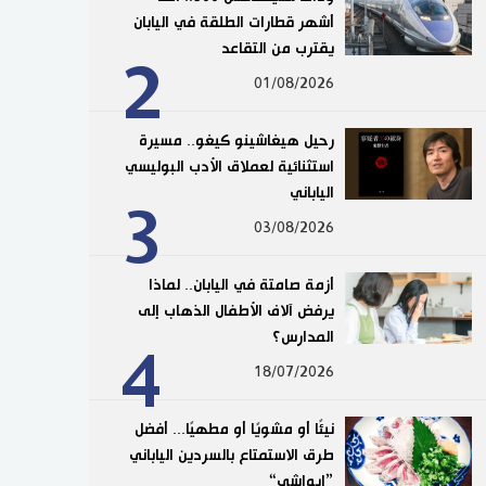
أشهر قطارات الطلقة في اليابان
يقترب من التقاعد
2
01/08/2026
رحيل هيغاشينو كيغو.. مسيرة
استثنائية لعملاق الأدب البوليسي
الياباني
3
03/08/2026
أزمة صامتة في اليابان.. لماذا
يرفض آلاف الأطفال الذهاب إلى
المدارس؟
4
18/07/2026
نيئًا أو مشويًا أو مطهيًا... أفضل
طرق الاستمتاع بالسردين الياباني
”إيواشي“