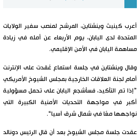
اليابان في فيديو
أعرب كينيث وينشتاين، المرشح لمنصب سفير الولايات
مانغا وأنيمي
المتحدة لدى اليابان، يوم الأربعاء عن أمله في زيادة
علوم وتكنولوجيا
مساهمة اليابان في الأمن الإقليمي.
الأقسام
وقال وينشتاين في جلسة استماع عُقدت على الإنترنت
أمام لجنة العلاقات الخارجية بمجلس الشيوخ الأمريكي
صور
الأكثر تفاعلا
”إذا تم التأكيد، فسأشجع اليابان على تحمل مسؤولية
أشخاص
اللغة اليابانية
تواصل معنا
أكبر في مواجهة التحديات الأمنية الكبيرة التي
نواجهها معًا في شمال شرق آسيا“.
تجارب وآراء
موسوعة اليابان
عقدت جلسة مجلس الشيوخ بعد أن قال الرئيس دونالد
سياسة
هو وهي