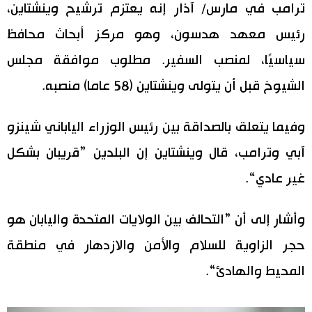
ترامب في مارس/ آذار إنه يعتزم ترشيح وينشتاين،
اقتصاد
المطبخ الياباني
رئيس معهد هدسون، وهو مركز أبحاث محافظ
سياسيًا، لمنصب السفير. مطلوب موافقة مجلس
مجتمع
الشيوخ قبل أن يتولى وينشتاين (58 عاما) منصبه.
ثقافة
وفيما يتعلق بالصداقة بين رئيس الوزراء الياباني شينزو
لايف ستايل
آبي وترامب، قال وينشتاين إن البلدين ”قريبان بشكل
غير عادي“.
طوكيو
وأشار إلى أن ”التحالف بين الولايات المتحدة واليابان هو
إعلان
حجر الزاوية للسلام والأمن والازدهار في منطقة
المحيط والهادئ“.