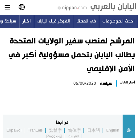
أحدث الموضوعات
في العمق
إنفوغرافيك اليابان
أخبار
سياحة و
日本語
English
المرشح لمنصب سفير الولايات المتحدة
يطالب اليابان بتحمل مسؤولية أكبر في
简体字
أحدث الموضوعات
الأمن الإقليمي
繁體字
في العمق
أخبار اليابان
سياسة
06/08/2020
Français
إنفوغرافيك اليابان
Español
أخبار
Русский
اقرأ أيضاً
سياحة وسفر
Español
Français
繁體字
简体字
日本語
English
العربية
Русский