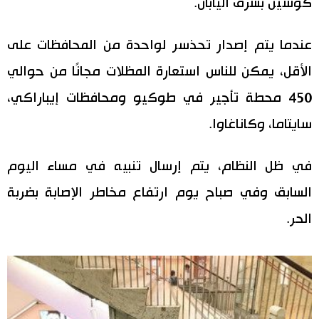
كوشين بشرق اليابان.
اقتصاد
المطبخ الياباني
عندما يتم إصدار تحذسر لواحدة من المحافظات على
مجتمع
الأقل، يمكن للناس استعارة المظلات مجانًا من حوالي
450 محطة تأجير في طوكيو ومحافظات إيباراكي،
ثقافة
سايتاما، وكاناغاوا.
لايف ستايل
في ظل النظام، يتم إرسال تنبيه في مساء اليوم
طوكيو
السابق وفي صباح يوم ارتفاع مخاطر الإصابة بضربة
الحر.
إعلان