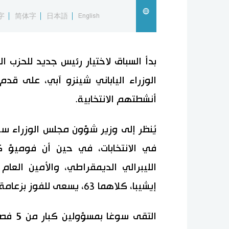
字
简体字
日本語
English
بدأ السباق لاختيار رئيس جديد للحزب ا
الوزراء الياباني شينزو آبي، على ق
أنشطتهم الانتخابية.
في الانتخابات، في حين أن فوميؤ ك
الليبرالي الديمقراطي، والأمين العام
إيشيبا، كلاهما 63، يسعى للفوز بزعامة الحزب.
التقى 