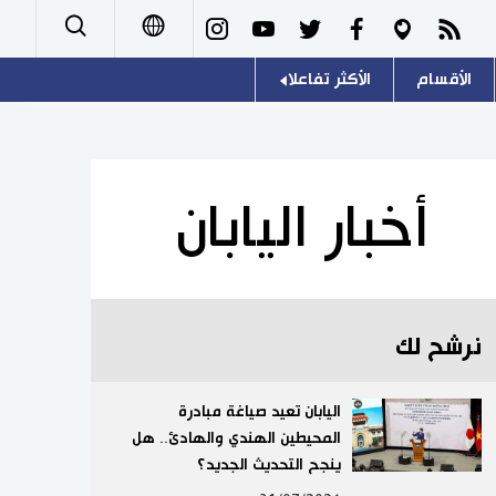
الأقسام
الأكثر تفاعلا
日本語
صور
اللغة اليابانية
English
أشخاص
موسوعة اليابان
简体字
أخبار اليابان
تجارب وآراء
هو وهي
繁體字
سياسة
المطبخ الياباني
Français
نرشح لك
اقتصاد
Español
مجتمع
اليابان تعيد صياغة مبادرة
Русский
المحيطين الهندي والهادئ.. هل
ينجح التحديث الجديد؟
ثقافة