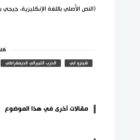
(النص الأًصلي باللغة الإنكليزية، جيجي 
كلم
شينزو آبي
الحزب الليبرالي الديمقراطي
مقالات أخرى في هذا الموضوع