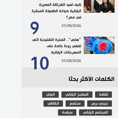
كيف تعيد الشراكة المصرية
اليابانية صياغة الطفولة المبكرة
في مصر؟
9
05/08/2026
”هابي“.. السترة التقليدية التي
تضفي روحًا خاصة على
المهرجانات اليابانية
10
05/08/2026
الكلمات الأكثر بحثا
ثقافة
المطبخ الياباني
اليابان
جيجي برس
مجتمع
الكاكي
المجتمع الياباني
سياسة