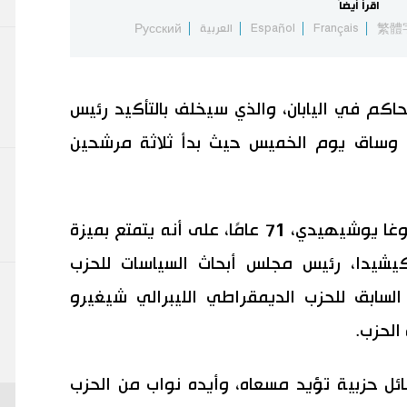
اقرأ أيضاً
繁體
Français
Español
العربية
Русский
لحاكم في اليابان، والذي سيخلف بالتأكيد رئيس
دم وساق يوم الخميس حيث بدأ ثلاثة مرشحين
يُنظر إلى وزير شؤون مجلس الوزراء سوغا يوشيهيدي، 71 عامًا، على أنه يتمتع بميزة
يشيدا، رئيس مجلس أبحاث السياسات للحزب
 السابق للحزب الديمقراطي الليبرالي شيغيرو
سوغا بمسؤولين كبار من 5 فصائل حزبية تؤيد مسعاه، وأيده نواب من الحزب