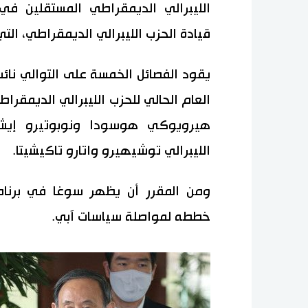
الليبرالي الديمقراطي المستقلين في 
قيادة الحزب الليبرالي الديمقراطي، التي ستجرى في 4
يقود الفصائل الخمسة على التوالي نائب 
العام الحالي للحزب الليبرالي الديمقراط
هيرويوكي هوسودا ونوبوتيرو إيشيه
الليبرالي توشيهيرو واتارو تاكيشيتا.
ومن المقرر أن يظهر سوغا في برنامج
خططه لمواصلة سياسات آبي.