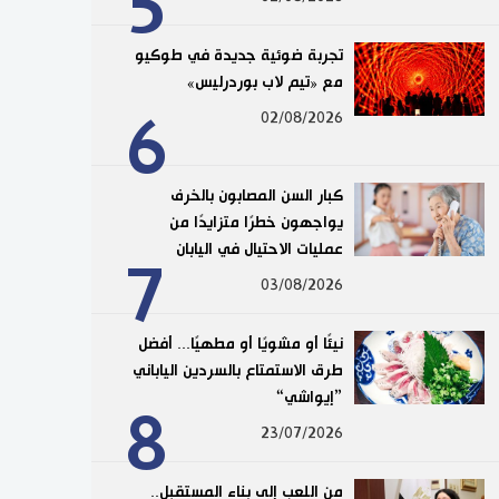
5
تجربة ضوئية جديدة في طوكيو
مع «تيم لاب بوردرليس»
6
02/08/2026
كبار السن المصابون بالخرف
يواجهون خطرًا متزايدًا من
عمليات الاحتيال في اليابان
7
03/08/2026
نيئًا أو مشويًا أو مطهيًا... أفضل
طرق الاستمتاع بالسردين الياباني
”إيواشي“
8
23/07/2026
من اللعب إلى بناء المستقبل..