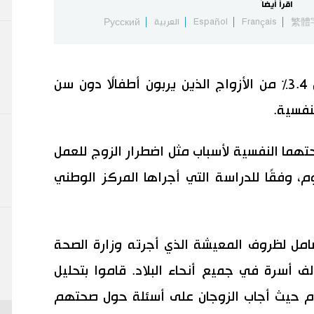
اقرأ أيضاً
繁體
Français
Español
العربية
Русский
اكتشف فريق من الباحثين اليابانيين أن 3.4٪ من الأزواج الذين يربون أطفالًا دون سن
نفسية.
هما النفسية لأسباب مثل اضطرار الزوج للعمل
، وفقًا للدراسة التي أجراها المركز الوطني
شامل لظروف المعيشة الذي أجرته وزارة الصحة
 2016، والذي غطى حوالي 220 ألف أسرة في جميع أنحاء البلاد. قاموا بتحليل
لعام حيث أجاب الزوجان على أسئلة حول صحتهم