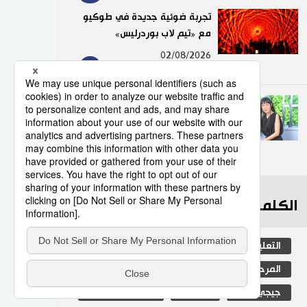
تجربة ضوئية جديدة في طوكيو
مع «تيم لاب بوردرليس»
9
02/08/2026
كوباياشي إريكا.. حين تعيد
الرواية إحياء أصوات التاريخ
لفهم الحرب والقضايا النووية
10
02/08/2026
الكلمات الأكثر بحثا
التعليم الياباني
الأنشطة
المرحلة الابتدائية
ثقافة
اليابان
جيجي برس
مجتمع
المجتمع الياباني