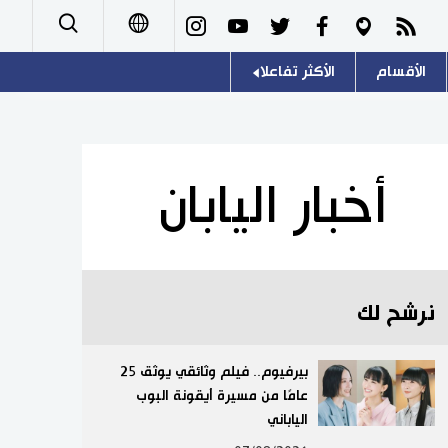
الأقسام
الأكثر تفاعلا
日本語
صور
اللغة اليابانية
English
أشخاص
موسوعة اليابان
简体字
أخبار اليابان
تجارب وآراء
هو وهي
繁體字
سياسة
المطبخ الياباني
Français
نرشح لك
اقتصاد
Español
مجتمع
بيرفيوم.. فيلم وثائقي يوثق 25
Русский
عامًا من مسيرة أيقونة البوب
الياباني
ثقافة