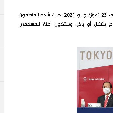
ومن المقرر افتتاح الالعاب الاولمبية في 23 تموز/يوليو 2021. حيث شدد المنظمون
قام بشكل أو بآخر، وستكون آمنة للمشجعين