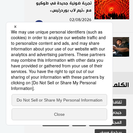
تجربة ضوئية جديدة في طوكيو
مع «تيم لاب بوردرليس»
9
02/08/2026
عدد قياسي لحوادث المرور
الناجمة عن استخدام الهواتف
الذكية في اليابان
10
10/07/2026
الكلمات الأكثر بحثا
ثقافة
اليابان
التعليم الياباني
جيجي برس
مجتمع
المطبخ الياباني
المجتمع الياباني
فن
تكنولوجيا
سياحة وسفر