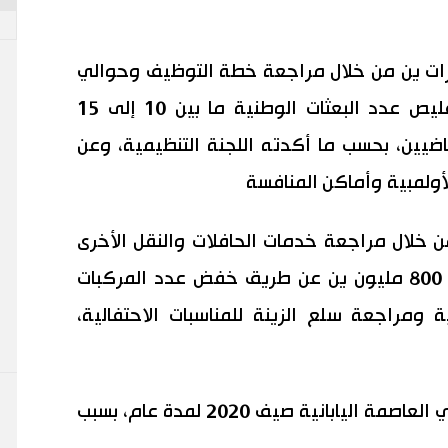
لجنة أيضًا توفير حوالي 3 مليارات ين من خلال مراجعة خطة التوظيف وحوالي
1 مليار ين لكل منهما حيث سيتم تقليص عدد البعثات الوطنية ما بين 10 إلى 15
ياضيين، بحسب ما أكدته اللجنة التنظيمية، وعن
أولمبية وأماكن المنافسة
 900 مليون ين من خلال مراجعة خدمات الحافلات والنقل الأخرى
للمسؤولين المرتبطين بالألعاب وحوالي 800 مليون ين عن طريق خفض عدد المركبات
 ومراجعة سلع الزينة للمناسبات الاحتفالية،
وتم تأجيل الأولمبياد الذي كان مقررا في العاصمة اليابانية صيف 2020 لمدة عام، بسبب