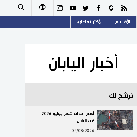
الأقسام
الأكثر تفاعلا
日本語
صور
اللغة اليابانية
English
أشخاص
موسوعة اليابان
简体字
أخبار اليابان
تجارب وآراء
هو وهي
繁體字
سياسة
المطبخ الياباني
Français
نرشح لك
اقتصاد
Español
مجتمع
أهم أحداث شهر يوليو 2026
Русский
في اليابان
ثقافة
04/08/2026