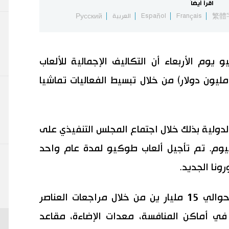
اقرأ أيضاً
繁體
Français
Español
العربية
Русский
يوم الأربعاء أن التكاليف الإجمالية للألعاب
نخفض بنحو 30 مليار ين (نحو 280 مليون دولار) من خلال تبسيط الفعاليات تماشيا
الدولية بذلك خلال اجتماع المجلس التنفيذي على
 اليوم. تم تأجيل ألعاب طوكيو لمدة عام واحد
وقالت لجنة طوكيو إنه سيتم توفير حوالي 15 مليار ين من خلال مراجعات العناصر
 في أماكن المنافسة، معدات الإضاءة، مقاعد