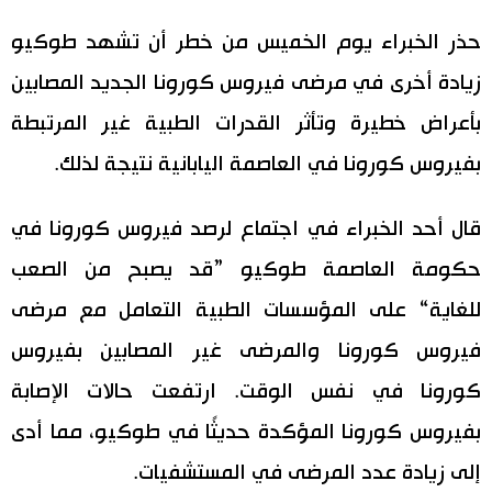
اليابان في فيديو
حذر الخبراء يوم الخميس من خطر أن تشهد طوكيو
زيادة أخرى في مرضى فيروس كورونا الجديد المصابين
مانغا وأنيمي
بأعراض خطيرة وتأثر القدرات الطبية غير المرتبطة
علوم وتكنولوجيا
بفيروس كورونا في العاصمة اليابانية نتيجة لذلك.
الأقسام
قال أحد الخبراء في اجتماع لرصد فيروس كورونا في
حكومة العاصمة طوكيو ”قد يصبح من الصعب
صور
الأكثر تفاعلا
للغاية“ على المؤسسات الطبية التعامل مع مرضى
أشخاص
فيروس كورونا والمرضى غير المصابين بفيروس
اللغة اليابانية
تواصل معنا
كورونا في نفس الوقت. ارتفعت حالات الإصابة
تجارب وآراء
موسوعة اليابان
بفيروس كورونا المؤكدة حديثًا في طوكيو، مما أدى
إلى زيادة عدد المرضى في المستشفيات.
سياسة
هو وهي