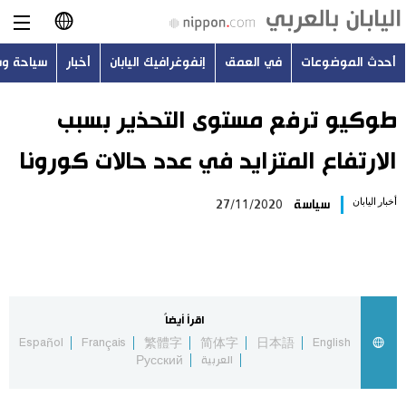
أحدث الموضوعات
في العمق
إنفوغرافيك اليابان
أخبار
سياحة و
日本語
English
طوكيو ترفع مستوى التحذير بسبب
الارتفاع المتزايد في عدد حالات كورونا
简体字
أحدث الموضوعات
أخبار اليابان
سياسة
27/11/2020
繁體字
في العمق
Français
إنفوغرافيك اليابان
Español
اقرأ أيضاً
أخبار
Español
Français
繁體字
简体字
日本語
English
Русский
العربية
Русский
سياحة وسفر