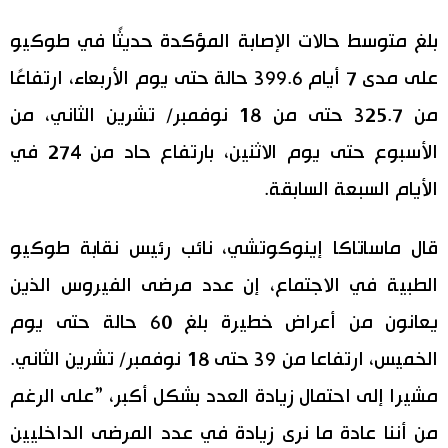
اقتصاد
بلغ متوسط ​​حالات الإصابة المؤكدة حديثًا في طوكيو
المطبخ الياباني
على مدى 7 أيام 399.6 حالة حتى يوم الأربعاء، ارتفاعًا
مجتمع
من 325.7 حتى من 18 نوفمبر/ تشرين الثاني، من
الأسبوع حتى يوم الاثنين، بارتفاع حاد من 274 في
ثقافة
الأيام السبعة السابقة.
لايف ستايل
قال ماساتاكا إينوكوتشي، نائب رئيس نقابة طوكيو
طوكيو
الطبية في الاجتماع، إن عدد مرضى الفيروس الذين
يعانون من أعراض خطيرة بلغ 60 حالة حتى يوم
إعلان
الخميس، ارتفاعا من 39 حتى 18 نوفمبر/ تشرين الثاني.
مشيرا إلى احتمال زيادة العدد بشكل أكبر، ”على الرغم
من أننا عادة ما نرى زيادة في عدد المرضى الداخليين